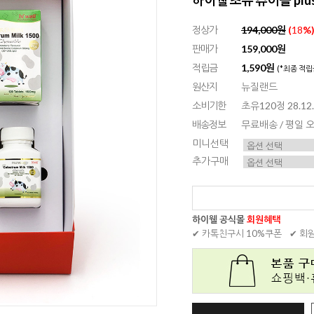
정상가
194,000원
(
18
%
판매가
159,000원
적립금
1,590원
(*최종 적립
원산지
뉴질랜드
소비기한
초유120정 28.12
배송정보
무료배송 / 평일
미니선택
추가구매
하이웰 공식몰
회원혜택
✔ 카톡친구시 10%쿠폰
✔ 회