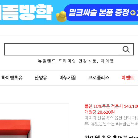
뉴 질 랜 드 프 리 미 엄 건 강 식 품 , 하 이 웰
하이웰초유
산양유
마누카꿀
프로폴리스
이벤트
플친 10%쿠폰 적용시 143,10
개월당 28,620원
이미지 선물박스 옵션 선택 가
#이유있는입소문 #뉴질랜드 
하이웰 초유 츄어블 plu