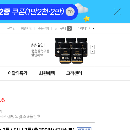
로그인
회원가입
주문조회
장바구니
0
마이페이지
이달의특가
회원혜택
고객센터
0원
능
#사계절방목젖소 #돌전후
s 2통+미니 2통(총300정/ 5개월분)