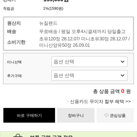
적립금
1%(1590원)
원산지
뉴질랜드
배송
무료배송 / 평일 오후4시결제까지 당일출고
초유120정 28.12.07/ 미니초유30정 28.12.07 /
소비기한
미니산양유50정 26.09.01
미니선택
추가구매
0
총 상품 금액
원
· 신용카드 무이자 할부 혜택 >>
바로 구매하기
장바구니
관심상품