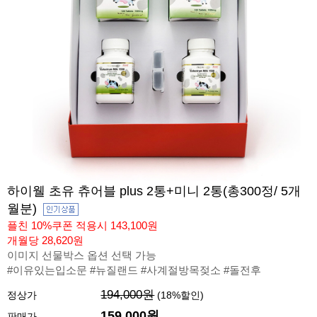
하이웰 초유 츄어블 plus 2통+미니 2통(총300정/ 5개
월분)
플친 10%쿠폰 적용시 143,100원
개월당 28,620원
이미지 선물박스 옵션 선택 가능
#이유있는입소문 #뉴질랜드 #사계절방목젖소 #돌전후
194,000원
정상가
(
18
%할인)
159,000원
판매가