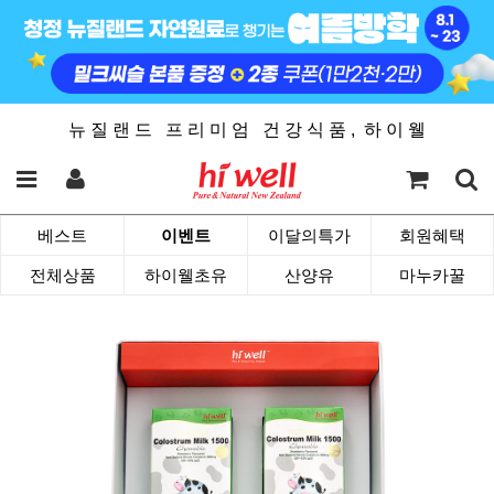
뉴 질 랜 드 프 리 미 엄 건 강 식 품 , 하 이 웰
베스트
이벤트
이달의특가
회원혜택
전체상품
하이웰초유
산양유
마누카꿀