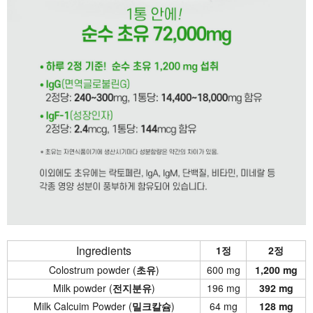
Ingredients
1정
2정
Colostrum powder (
초유
)
600 mg
1,200 mg
Milk powder (
전지분유
)
196 mg
392 mg
Milk Calcuim Powder (
밀크칼슘
)
64 mg
128 mg