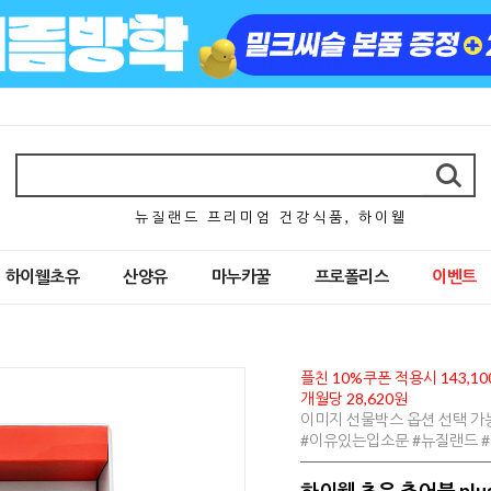
뉴 질 랜 드 프 리 미 엄 건 강 식 품 , 하 이 웰
하이웰초유
산양유
마누카꿀
프로폴리스
이벤트
플친 10%쿠폰 적용시 143,10
개월당 28,620원
이미지 선물박스 옵션 선택 가
#이유있는입소문 #뉴질랜드 
하이웰 초유 츄어블 plu