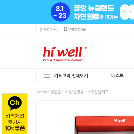
즐겨찾기
모바일앱다운
베스트
카테고리 전체보기
>
>
>
Home
성분별
초유/산양유
초유선물세트