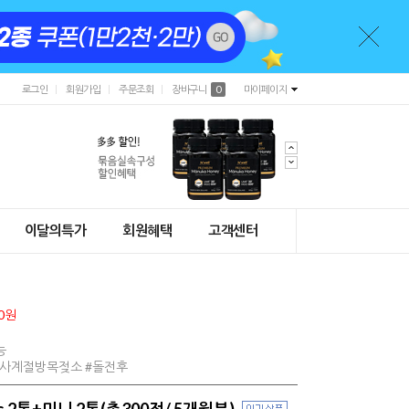
로그인
회원가입
주문조회
장바구니
0
마이페이지
이달의특가
회원혜택
고객센터
0원
능
#사계절방목젖소 #돌전후
s 2통+미니 2통(총300정/ 5개월분)