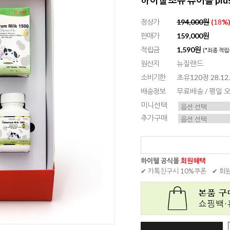
정상가
194,000원
(
18
%
판매가
159,000원
적립금
1,590원
(*최종 적립
원산지
뉴질랜드
소비기한
초유120정 28.12
배송정보
무료배송 / 평일
미니선택
추가구매
하이웰 공식몰
회원혜택
✔ 카톡친구시 10%쿠폰
✔ 회