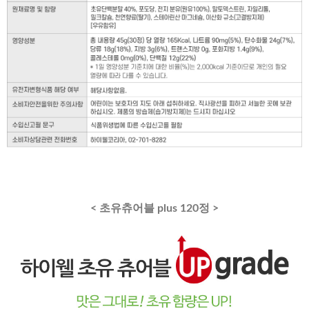
< 초유츄어블 plus 120정 >