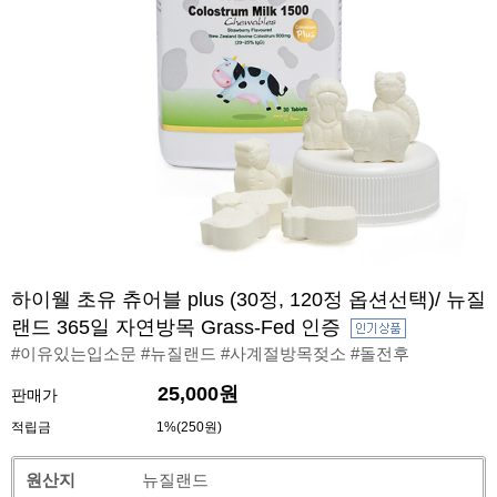
하이웰 초유 츄어블 plus (30정, 120정 옵션선택)/ 뉴질
랜드 365일 자연방목 Grass-Fed 인증
#이유있는입소문 #뉴질랜드 #사계절방목젖소 #돌전후
25,000원
판매가
적립금
1%(250원)
원산지
뉴질랜드