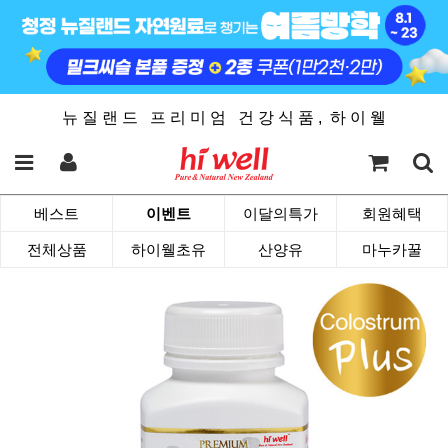
뉴 질 랜 드 프 리 미 엄 건 강 식 품 , 하 이 웰
베스트
이벤트
이달의특가
회원혜택
전체상품
하이웰초유
산양유
마누카꿀