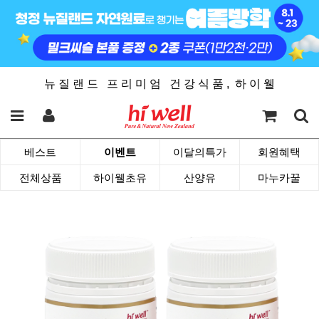
뉴 질 랜 드 프 리 미 엄 건 강 식 품 , 하 이 웰
베스트
이벤트
이달의특가
회원혜택
전체상품
하이웰초유
산양유
마누카꿀