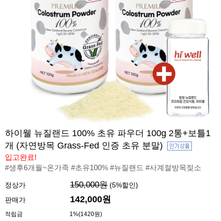
하이웰 뉴질랜드 100% 초유 파우더 100g 2통+보틀1
개 (자연방목 Grass-Fed 인증 초유 분말)
입고완료!
#생후6개월~온가족 #초유100% #뉴질랜드 #사계절방목젖소
150,000원
정상가
(
5
%할인)
142,000원
판매가
적립금
1%(1420원)