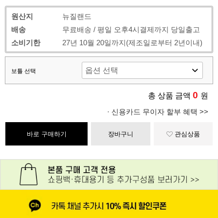
원산지
뉴질랜드
배송
무료배송 / 평일 오후4시결제까지 당일출고
소비기한
27년 10월 20일까지(제조일로부터 2년이내)
보틀 선택
0
총 상품 금액
원
· 신용카드 무이자 할부 혜택 >>
바로 구매하기
장바구니
관심상품