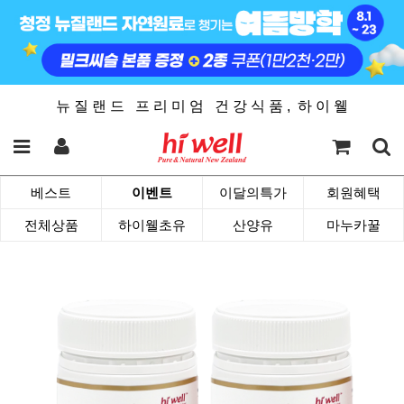
뉴 질 랜 드 프 리 미 엄 건 강 식 품 , 하 이 웰
베스트
이벤트
이달의특가
회원혜택
전체상품
하이웰초유
산양유
마누카꿀