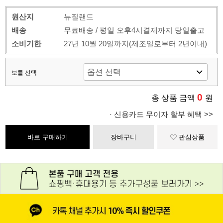
원산지
뉴질랜드
배송
무료배송 / 평일 오후4시결제까지 당일출고
소비기한
27년 10월 20일까지(제조일로부터 2년이내)
보틀 선택
0
총 상품 금액
원
· 신용카드 무이자 할부 혜택 >>
바로 구매하기
장바구니
관심상품