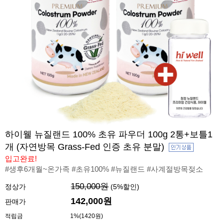
하이웰 뉴질랜드 100% 초유 파우더 100g 2통+보틀1
개 (자연방목 Grass-Fed 인증 초유 분말)
입고완료!
#생후6개월~온가족 #초유100% #뉴질랜드 #사계절방목젖소
150,000원
정상가
(
5
%할인)
142,000원
판매가
적립금
1%(1420원)