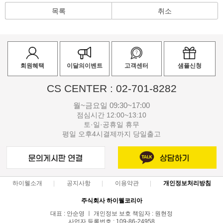
목록
취소
회원혜택
이달의이벤트
고객센터
샘플신청
CS CENTER : 02-701-8282
월~금요일 09:30~17:00
점심시간 12:00~13:10
토·일·공휴일 휴무
평일 오후4시결제까지 당일출고
하이웰소개
공지사항
이용약관
개인정보처리방침
주식회사 하이웰코리아
대표 : 안순영 ㅣ 개인정보 보호 책임자 : 원현정
사업자 등록번호 : 109-86-24958