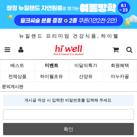
뉴 질 랜 드 프 리 미 엄 건 강 식 품 , 하 이 웰
베스트
이벤트
이달의특가
회원혜택
전체상품
하이웰초유
산양유
마누카꿀
문의게시판
게시글 작성 시 입력한 비밀번호를 입력해 주세요.
확인