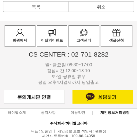
목록
취소
회원혜택
이달의이벤트
고객센터
샘플신청
CS CENTER : 02-701-8282
월~금요일 09:30~17:00
점심시간 12:00~13:10
토·일·공휴일 휴무
평일 오후4시결제까지 당일출고
하이웰소개
공지사항
이용약관
개인정보처리방침
주식회사 하이웰코리아
대표 : 안순영 ㅣ 개인정보 보호 책임자 : 원현정
사업자 등록번호 : 109-86-24958