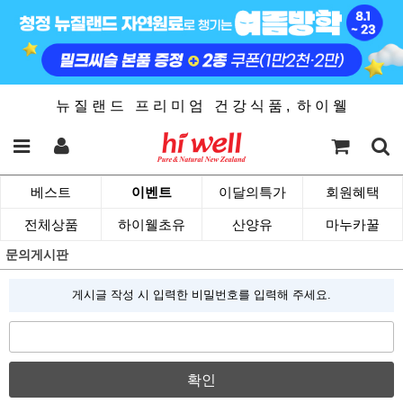
뉴 질 랜 드 프 리 미 엄 건 강 식 품 , 하 이 웰
베스트
이벤트
이달의특가
회원혜택
전체상품
하이웰초유
산양유
마누카꿀
문의게시판
게시글 작성 시 입력한 비밀번호를 입력해 주세요.
확인