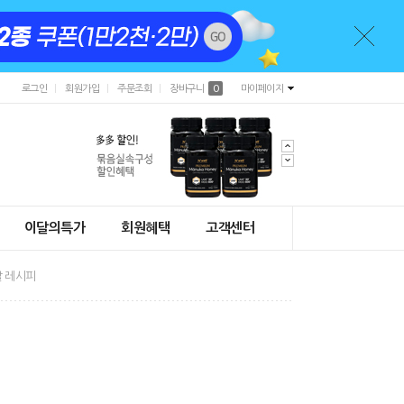
로그인
회원가입
주문조회
장바구니
0
마이페이지
이달의특가
회원혜택
고객센터
 레시피