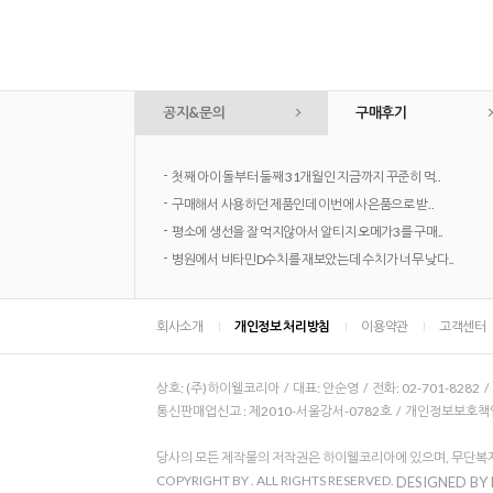
공지&문의
구매후기
-
첫째 아이 돌부터 둘째 31개월인 지금까지 꾸준히 먹..
-
구매해서 사용하던 제품인데 이번에 사은품으로 받..
-
평소에 생선을 잘 먹지않아서 알티지 오메가3를 구매..
-
병원에서 비타민D수치를 재보았는데 수치가 너무 낮다..
회사소개
개인정보 처리방침
이용약관
고객센터
상호: (주)하이웰코리아 / 대표: 안순영 / 전화: 02-701-8282 
통신판매업신고 : 제2010-서울강서-0782호 / 개인정보보호책임자
당사의 모든 제작물의 저작권은 하이웰코리아에 있으며, 무단복제
COPYRIGHT BY
. ALL RIGHTS RESERVED.
DESIGNED BY