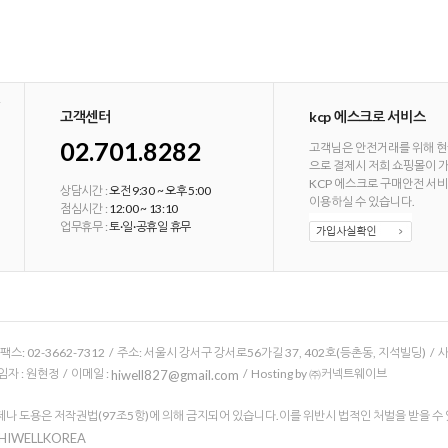
고객센터
kcp 에스크로 서비스
02.701.8282
고객님은 안전거래를 위해 현
으로 결제시 저희 쇼핑몰이 
KCP 에스크로 구매안전 서
상담시간 :
오전 9:30 ~ 오후 5:00
이용하실 수 있습니다.
점심시간 :
12:00 ~ 13:10
업무휴무 :
토·일·공휴일 휴무
/ 팩스: 02-3662-7312 / 주소: 서울시 강서구 강서로56가길 37, 402호(등촌동, 지석빌딩) /
 : 원현정 / 이메일 :
/ Hosting by ㈜커넥트웨이브
hiwell827@gmail.com
나 도용은 저작권법(97조5항)에 의해 금지되어 있습니다.이를 위반시 법적인 처벌을 받을 수
 HIWELLKOREA