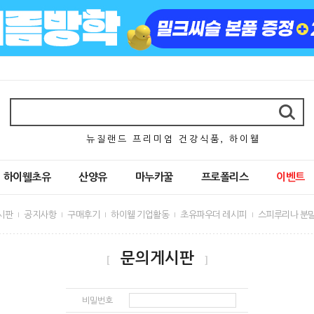
뉴 질 랜 드 프 리 미 엄 건 강 식 품 , 하 이 웰
하이웰초유
산양유
마누카꿀
프로폴리스
이벤트
시판
공지사항
구매후기
하이웰 기업활동
초유파우더 레시피
스피루리나 분말
문의게시판
[
]
비밀번호