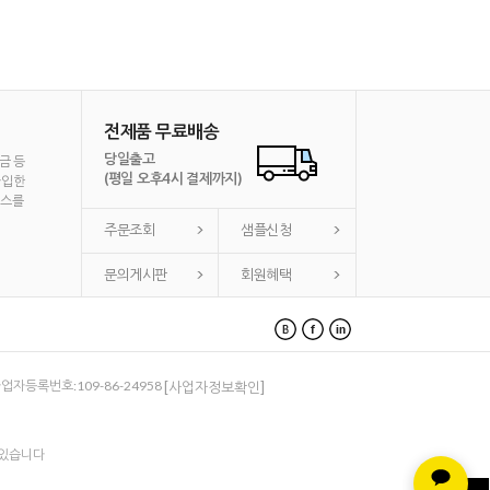
전제품 무료배송
당일출고
금 등
(평일 오후4시 결제까지)
가입한
비스를
주문조회
샘플신청
문의게시판
회원혜택
 사업자등록번호:109-86-24958
[사업자정보확인]
 있습니다