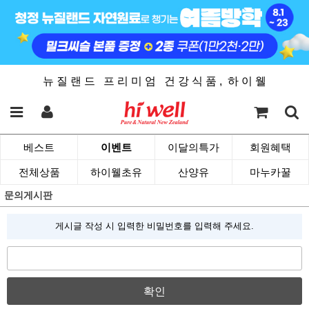
뉴 질 랜 드 프 리 미 엄 건 강 식 품 , 하 이 웰
베스트
이벤트
이달의특가
회원혜택
전체상품
하이웰초유
산양유
마누카꿀
문의게시판
게시글 작성 시 입력한 비밀번호를 입력해 주세요.
확인