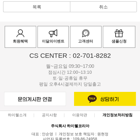
목록
취소
회원혜택
이달의이벤트
고객센터
샘플신청
CS CENTER : 02-701-8282
월~금요일 09:30~17:00
점심시간 12:00~13:10
토·일·공휴일 휴무
평일 오후4시결제까지 당일출고
하이웰소개
공지사항
이용약관
개인정보처리방침
주식회사 하이웰코리아
대표 : 안순영 ㅣ 개인정보 보호 책임자 : 원현정
사업자 등록번호 : 109-86-24958