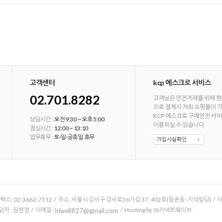
고객센터
kcp 에스크로 서비스
02.701.8282
고객님은 안전거래를 위해 현
으로 결제시 저희 쇼핑몰이 
KCP 에스크로 구매안전 서
상담시간 :
오전 9:30 ~ 오후 5:00
이용하실 수 있습니다.
점심시간 :
12:00 ~ 13:10
업무휴무 :
토·일·공휴일 휴무
/ 팩스: 02-3662-7312 / 주소: 서울시 강서구 강서로56가길 37, 402호(등촌동, 지석빌딩) /
 : 원현정 / 이메일 :
/ Hosting by ㈜커넥트웨이브
hiwell827@gmail.com