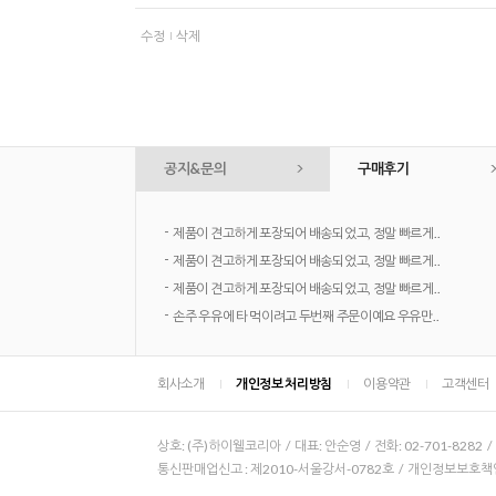
수정
삭제
공지&문의
구매후기
-
제품이 견고하게 포장되어 배송되었고, 정말 빠르게..
-
제품이 견고하게 포장되어 배송되었고, 정말 빠르게..
-
제품이 견고하게 포장되어 배송되었고, 정말 빠르게..
-
손주 우유에 타 먹이려고 두번째 주문이예요 우유만..
회사소개
개인정보 처리방침
이용약관
고객센터
상호: (주)하이웰코리아 / 대표: 안순영 / 전화: 02-701-8282 
통신판매업신고 : 제2010-서울강서-0782호 / 개인정보보호책임자