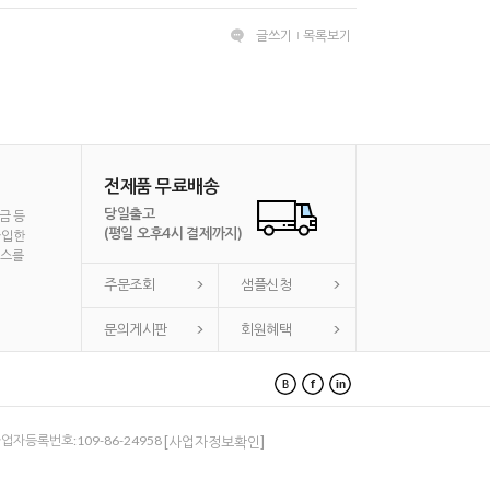
글쓰기
목록보기
전제품 무료배송
당일출고
금 등
(평일 오후4시 결제까지)
가입한
비스를
주문조회
샘플신청
문의게시판
회원혜택
 사업자등록번호:109-86-24958
[사업자정보확인]