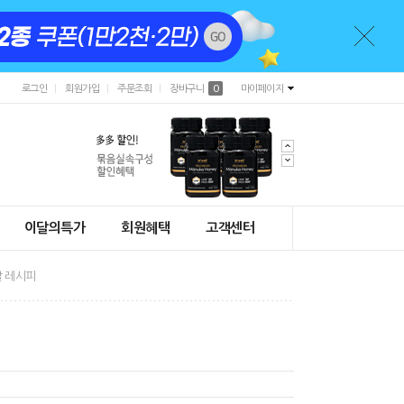
로그인
회원가입
주문조회
장바구니
0
마이페이지
이달의특가
회원혜택
고객센터
 레시피