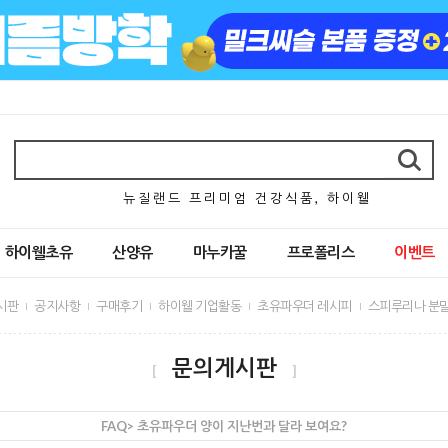
뉴 질 랜 드 프 리 미 엄 건 강 식 품 , 하 이 웰
하이웰초유
산양유
마누카꿀
프로폴리스
이벤트
시판
공지사항
구매후기
하이웰 기업활동
초유파우더 레시피
스피루리나 분말
문의게시판
[
]
FAQ> 초유파우더 양이 지난번과 달라 보여요?