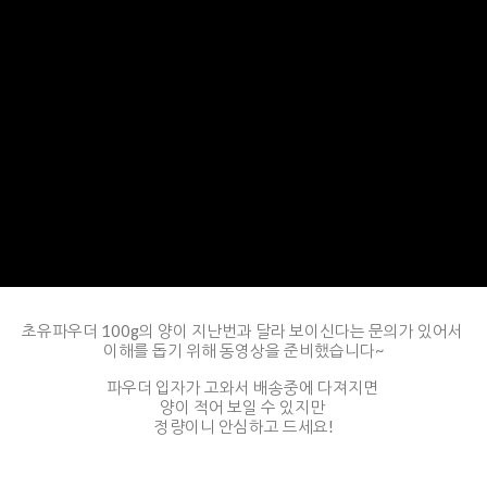
초유파우더 100g의 양이
지난번과 달라
보이신다는 문의가 있어서
이해를 돕기 위해 동영상을 준비했습니다~
파우더 입자가 고와서 배송중에 다져지면
양이 적어 보일 수 있지만
정량이니 안심하고 드세요!