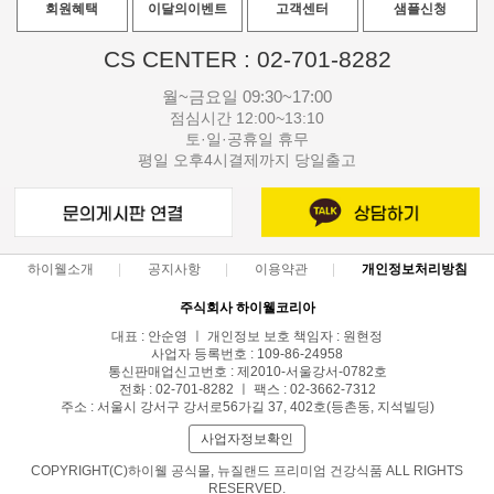
회원혜택
이달의이벤트
고객센터
샘플신청
CS CENTER : 02-701-8282
월~금요일 09:30~17:00
점심시간 12:00~13:10
토·일·공휴일 휴무
평일 오후4시결제까지 당일출고
하이웰소개
공지사항
이용약관
개인정보처리방침
주식회사 하이웰코리아
대표 : 안순영 ㅣ 개인정보 보호 책임자 : 원현정
사업자 등록번호 : 109-86-24958
통신판매업신고번호 : 제2010-서울강서-0782호
전화 : 02-701-8282 ㅣ 팩스 : 02-3662-7312
주소 : 서울시 강서구 강서로56가길 37, 402호(등촌동, 지석빌딩)
사업자정보확인
COPYRIGHT(C)하이웰 공식몰, 뉴질랜드 프리미엄 건강식품 ALL RIGHTS
RESERVED.