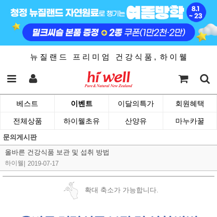
뉴 질 랜 드 프 리 미 엄 건 강 식 품 , 하 이 웰
베스트
이벤트
이달의특가
회원혜택
전체상품
하이웰초유
산양유
마누카꿀
문의게시판
올바른 건강식품 보관 및 섭취 방법
하이웰
|
2019-07-17
확대 축소가 가능합니다.