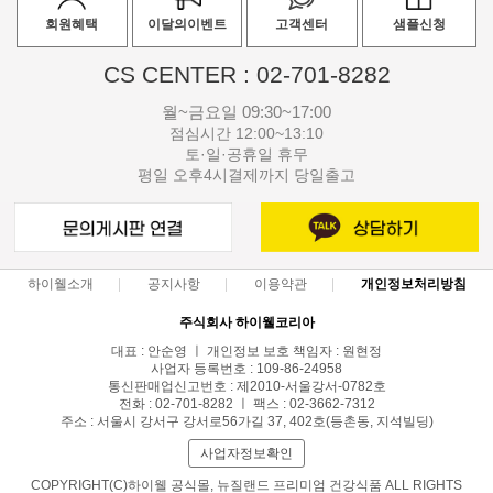
회원혜택
이달의이벤트
고객센터
샘플신청
CS CENTER : 02-701-8282
월~금요일 09:30~17:00
점심시간 12:00~13:10
토·일·공휴일 휴무
평일 오후4시결제까지 당일출고
하이웰소개
공지사항
이용약관
개인정보처리방침
주식회사 하이웰코리아
대표 : 안순영 ㅣ 개인정보 보호 책임자 : 원현정
사업자 등록번호 : 109-86-24958
통신판매업신고번호 : 제2010-서울강서-0782호
전화 : 02-701-8282 ㅣ 팩스 : 02-3662-7312
주소 : 서울시 강서구 강서로56가길 37, 402호(등촌동, 지석빌딩)
사업자정보확인
COPYRIGHT(C)하이웰 공식몰, 뉴질랜드 프리미엄 건강식품 ALL RIGHTS