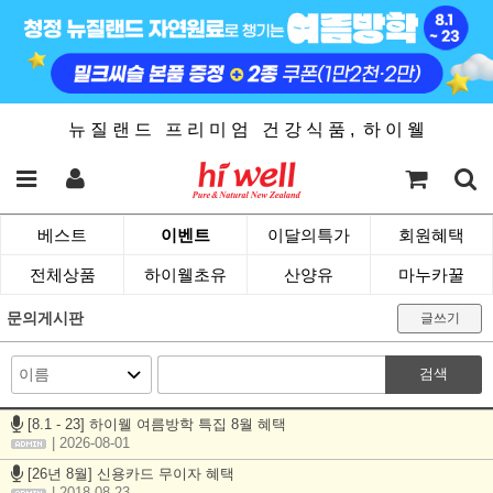
뉴 질 랜 드 프 리 미 엄 건 강 식 품 , 하 이 웰
베스트
이벤트
이달의특가
회원혜택
전체상품
하이웰초유
산양유
마누카꿀
문의게시판
글쓰기
검색
[8.1 - 23] 하이웰 여름방학 특집 8월 혜택
| 2026-08-01
[26년 8월] 신용카드 무이자 혜택