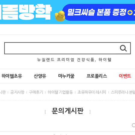
뉴 질 랜 드 프 리 미 엄 건 강 식 품 , 하 이 웰
하이웰초유
산양유
마누카꿀
프로폴리스
이벤트
시판
공지사항
구매후기
하이웰 기업활동
초유파우더 레시피
스피루리나 분말
문의게시판
[
]