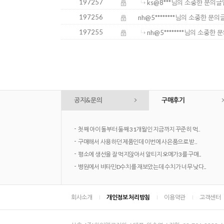
197257
ks@8***님의 소중한 문의글
197256
nh@5********님의 소중한 문
197255
nh@5********님의 소중한
공지&문의
구매후기
-
첫째 아이 돌부터 둘째 31개월인 지금까지 꾸준히 먹..
-
구매해서 사용하던 제품인데 이번에 사은품으로 받..
-
평소에 생선을 잘 먹지않아서 알티지 오메가3를 구매..
-
병원에서 비타민D수치를 재보았는데 수치가 너무 낮다..
회사소개
개인정보 처리방침
이용약관
고객센터