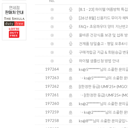
No.
[8.1 - 23] 하이웰 여름방학 특
[26년 8월] 신용카드 무이자 혜
FAQ> 초유파우더 양이 지난번과
올바른 건강식품 보관 및 섭취 
전제품 당일출고 - 평일 오후4
구매적립금 지급 & 회원승급 변
하이웰 샘플신청 방법 안내
197264
ks@5********님의 소중한 문
197263
ks@5********님의 소중한
197262
[(한정판 등급) UMF25+ (MG
197261
[(한정판 등급) UMF25+ (
197260
ks@2********님의 소중한 문
197259
ks@2********님의 소중한
197258
ks@8***님의 소중한 문의글입니