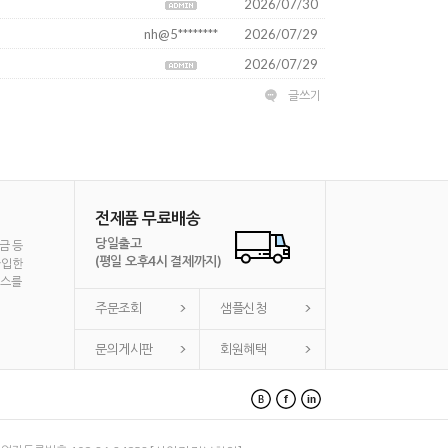
2026/07/30
nh@5********
2026/07/29
2026/07/29
글쓰기
전제품 무료배송
당일출고
금 등
(평일 오후4시 결제까지)
가입한
비스를
주문조회
샘플신청
문의게시판
회원혜택