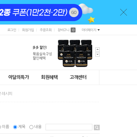
로그인
회원가입
주문조회
장바구니
0
마이페이지
이달의특가
회원혜택
고객센터
 레시피
이름
제목
내용