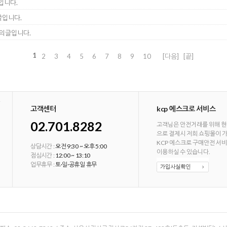
입니다.
의글입니다.
 문의글입니다.
1
2
3
4
5
6
7
8
9
10
[다음]
[끝]
고객센터
kcp 에스크로 서비스
02.701.8282
고객님은 안전거래를 위해 현
으로 결제시 저희 쇼핑몰이 
KCP 에스크로 구매안전 서
상담시간 :
오전 9:30 ~ 오후 5:00
이용하실 수 있습니다.
점심시간 :
12:00 ~ 13:10
업무휴무 :
토·일·공휴일 휴무