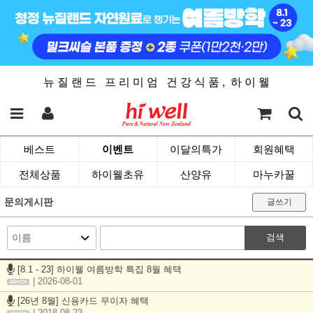
뉴 질 랜 드 프 리 미 엄 건 강 식 품 , 하 이 웰
베스트
이벤트
이달의특가
회원혜택
전체상품
하이웰초유
산양유
마누카꿀
문의게시판
글쓰기
검색
[8.1 - 23] 하이웰 여름방학 특집 8월 혜택
| 2026-08-01
[26년 8월] 신용카드 무이자 혜택