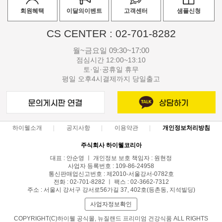
회원혜택
이달의이벤트
고객센터
샘플신청
CS CENTER : 02-701-8282
월~금요일 09:30~17:00
점심시간 12:00~13:10
토·일·공휴일 휴무
평일 오후4시결제까지 당일출고
하이웰소개
공지사항
이용약관
개인정보처리방침
주식회사 하이웰코리아
대표 : 안순영 ㅣ 개인정보 보호 책임자 : 원현정
사업자 등록번호 : 109-86-24958
통신판매업신고번호 : 제2010-서울강서-0782호
전화 : 02-701-8282 ㅣ 팩스 : 02-3662-7312
주소 : 서울시 강서구 강서로56가길 37, 402호(등촌동, 지석빌딩)
사업자정보확인
COPYRIGHT(C)하이웰 공식몰, 뉴질랜드 프리미엄 건강식품 ALL RIGHTS