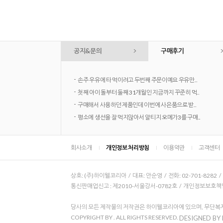
공지&문의
구매후기
-
손주 우유에 타 먹이려고 두번째 주문이예요 우유만..
-
첫째 아이 돌부터 둘째 31개월인 지금까지 꾸준히 먹..
-
구매해서 사용하던 제품인데 이번에 사은품으로 받..
-
평소에 생선을 잘 먹지않아서 알티지 오메가3를 구매..
회사소개
개인정보 처리방침
이용약관
고객센터
상호: (주)하이웰코리아 / 대표: 안순영 / 전화: 02-701-8282 
통신판매업신고 : 제2010-서울강서-0782호 / 개인정보보호책임자
당사의 모든 제작물의 저작권은 하이웰코리아에 있으며, 무단복제
COPYRIGHT BY
. ALL RIGHTS RESERVED.
DESIGNED BY