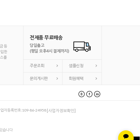
전제품 무료배송
당일출고
금 등
(평일 오후4시 결제까지)
가입한
비스를
주문조회
샘플신청
문의게시판
회원혜택
 사업자등록번호:109-86-24958
[사업자정보확인]
 있습니다