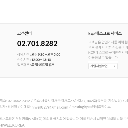
고객센터
kcp 에스크로 서비스
02.701.8282
고객님은 안전거래를 위해 현
으로 결제시 저희 쇼핑몰이 
KCP 에스크로 구매안전 서
상담시간 :
오전 9:30 ~ 오후 5:00
이용하실 수 있습니다.
점심시간 :
12:00 ~ 13:10
업무휴무 :
토·일·공휴일 휴무
/ 팩스: 02-3662-7312 / 주소: 서울시 강서구 강서로56가길 37, 402호(등촌동, 지석빌딩) /
 : 원현정 / 이메일 :
/ Hosting by ㈜커넥트웨이브
hiwell827@gmail.com
나 도용은 저작권법(97조5항)에 의해 금지되어 있습니다.이를 위반시 법적인 처벌을 받을 수
 HIWELLKOREA