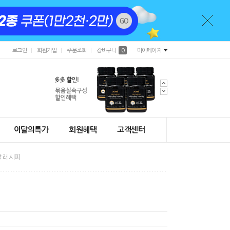
로그인
회원가입
주문조회
장바구니
0
마이페이지
이달의특가
회원혜택
고객센터
 레시피