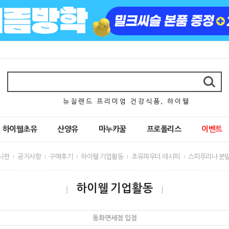
뉴 질 랜 드 프 리 미 엄 건 강 식 품 , 하 이 웰
하이웰초유
산양유
마누카꿀
프로폴리스
이벤트
시판
공지사항
구매후기
하이웰 기업활동
초유파우더 레시피
스피루리나 분말
하이웰 기업활동
[
]
동화면세점 입점