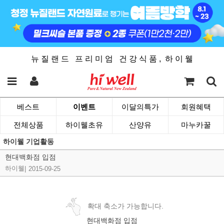
뉴 질 랜 드 프 리 미 엄 건 강 식 품 , 하 이 웰
베스트
이벤트
이달의특가
회원혜택
전체상품
하이웰초유
산양유
마누카꿀
하이웰 기업활동
현대백화점 입점
하이웰
|
2015-09-25
확대 축소가 가능합니다.
현대백화점 입점