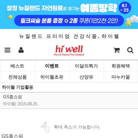
뉴 질 랜 드 프 리 미 엄 건 강 식 품 , 하 이 웰
베스트
이벤트
이달의특가
회원혜택
전체상품
하이웰초유
산양유
마누카꿀
하이웰 기업활동
GS홈쇼핑
하이웰
|
2015-09-25
확대 축소가 가능합니다.
GS홈쇼핑