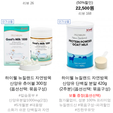
(50%할인)
리뷰 26
22,500원
리뷰 168
하이웰 뉴질랜드 자연방목
하이웰 뉴질랜드 자연방목
산양유 츄어블 300정
산양유 단백질 분말 420g
(옵션선택: 묶음구성)
(2주분) (옵션선택: 묶음구성)
#칼슘풍부 #
보틀 증정(옵션선택)
산양유분말1000mg(2정)
첨가물없이, 성분 100% 프리미엄
#5개월분 #대용량
뉴질랜드산 #묶음구성~파격할인
소화가 쉬운 단백질과 자연
#진한우유맛