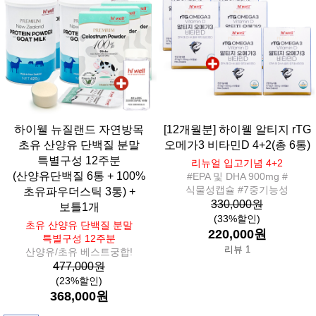
하이웰 뉴질랜드 자연방목
[12개월분] 하이웰 알티지 rTG
초유 산양유 단백질 분말
오메가3 비타민D 4+2(총 6통)
특별구성 12주분
리뉴얼 입고기념 4+2
(산양유단백질 6통 + 100%
#EPA 및 DHA 900mg #
식물성캡슐 #7중기능성
초유파우더스틱 3통) +
330,000원
보틀1개
(33%할인)
초유 산양유 단백질 분말
220,000원
특별구성 12주분
리뷰 1
산양유/초유 베스트궁합!
477,000원
(23%할인)
368,000원