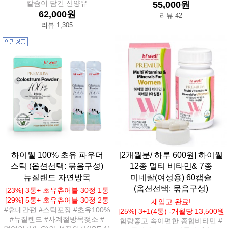
칼슘이 담긴 산양유
55,000원
62,000원
리뷰 42
리뷰 1,305
하이웰 100% 초유 파우더
[2개월분/ 하루 600원] 하이웰
스틱 (옵션선택: 묶음구성)
12종 멀티 비타민& 7종
뉴질랜드 자연방목
미네랄(여성용) 60캡슐
(옵션선택: 묶음구성)
[23%] 3통+ 초유츄어블 30정 1통
[29%] 5통+ 초유츄어블 30정 2통
재입고 완료!
#휴대간편 #스틱포장 #초유100%
[25%] 3+1(4통) -개월당 13,500원
#뉴질랜드 #사계절방목젖소 #
함량좋고 속이편한 종합비타민 #