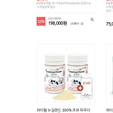
#생후6개월~온가족 #초유100% #뉴질랜드 #
#생후
사계절방목젖소
사계절
(IGF
225,000원
12%
198,000원
75
(리뷰수 : 8)
하이웰 뉴질랜드 100% 초유 파우더
하이