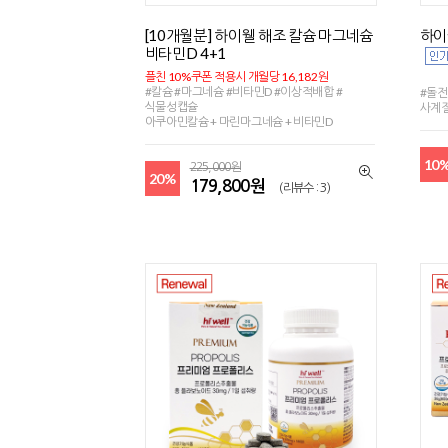
[10개월분] 하이웰 해조 칼슘 마그네슘
하이
비타민D 4+1
플친 10%쿠폰 적용시 개월당 16,182원
#칼슘 #마그네슘 #비타민D #이상적배합 #
#돌전
식물성캡슐
사계
아쿠아민칼슘 + 마린마그네슘 + 비타민D
10
225,000원
20%
179,800원
(리뷰수 : 3)