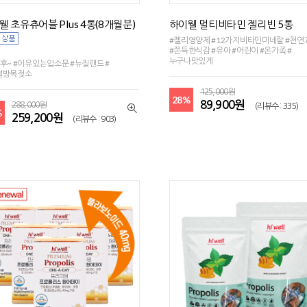
웰 초유츄어블 Plus 4통(8개월분)
하이웰 멀티비타민 젤리빈 5통
#젤리영양제 #12가지비타민미네랄 #천
#쫀득한식감 #유아 #어린이 #온가족 #
누구나맛있게
후~ #이유있는입소문 #뉴질랜드 #
절방목젖소
125,000원
28%
89,900원
288,000원
(리뷰수 : 335)
%
259,200원
(리뷰수 : 903)