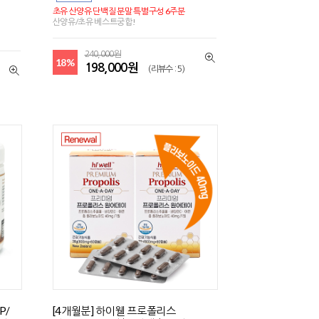
초유 산양유 단백질 분말 특별구성 6주분
산양유/초유 베스트궁합!
240,000원
18%
198,000원
(리뷰수 : 5)
P/
[4개월분] 하이웰 프로폴리스