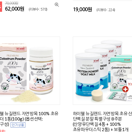
70,000원
%
62,000원
19,000원
(리뷰수 : 578)
(리뷰수 : 224)
웰 뉴질랜드 자연방목 100% 초유
하이웰 뉴질랜드 자연방목 초유 
 1통(100g) (옵션선택:
단백질 분말 특별구성 8주분
구성)
(산양유단백질 4통 + 100%
초유파우더스틱 2통) + 보틀1개
료!