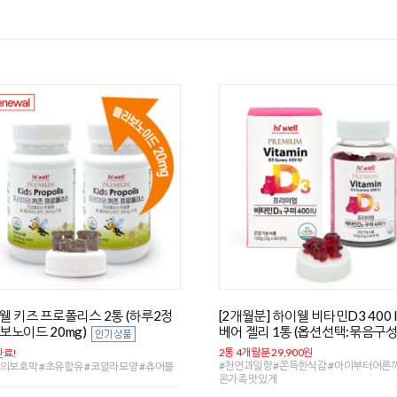
웰 키즈 프로폴리스 2통 (하루2정
[2개월분] 하이웰 비타민D3 400 
보노이드 20mg)
베어 젤리 1통 (옵션선택:묶음구성
2통 4개월분 29,900원
료!
#천연과일향 #쫀득한식감 #아이부터어른
의보호막 #초유함유 #코알라모양 #츄어블
온가족 맛있게