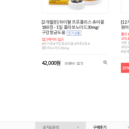
[2개월분] 하이웰 프로폴리스 츄어블
[1
180정 - 1일 플라보노이드30mg/
원어
구강항균도움
플친 
170,
업그레이드 입고
하루 
#온가족 #구강항균도움 #하루3정 #
최대
플라보노이드30mg
#냄새
42,000원
(리뷰수 : 827)
25
공지&문의
구매후기