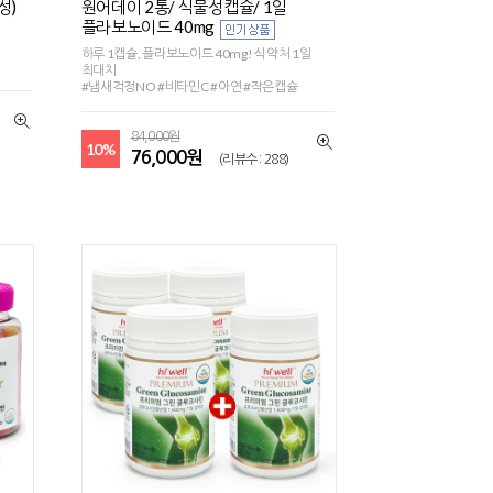
성)
원어데이 2통/ 식물성캡슐/ 1일
플라보노이드 40mg
하루 1캡슐, 플라보노이드 40mg! 식약처 1일
최대치
#냄새걱정NO #비타민C #아연 #작은캡슐
84,000원
10%
76,000원
(리뷰수 : 288)