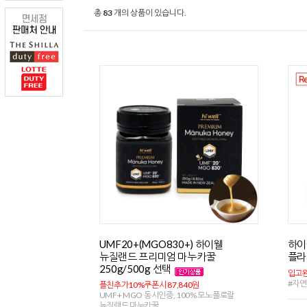
총
83
개의 상품이 있습니다.
UMF20+(MGO830+) 하이웰
하이
뉴질랜드 프리미엄 마누카꿀
플라
250g/500g 선택
입고완
#자연
플친추가10%쿠폰시 87,840원
UMF+ MGO 동시인증, 100% 모노플로랄
뉴질랜드 마누카꿀