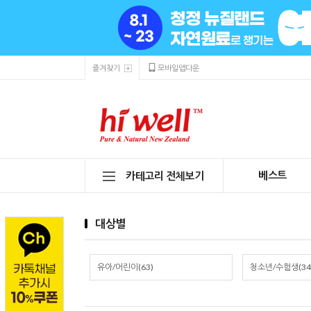
즐겨찾기
모바일앱다운
베스트
카테고리 전체보기
대상별
유아/어린이(63)
청소년/수험생(34