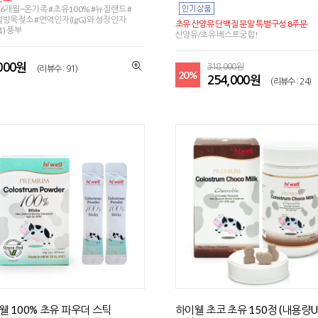
6개월~온가족 #초유100% #뉴질랜드 #
방목젖소 #면역인자(IgG)와 성장인자
초유 산양유 단백질 분말 특별구성 8주분
-1) 풍부
산양유/초유 베스트궁합!
,000원
318,000원
(리뷰수 : 91)
20%
254,000원
(리뷰수 : 24)
웰 100% 초유 파우더 스틱
하이웰 초코 초유 150정 (내용량U