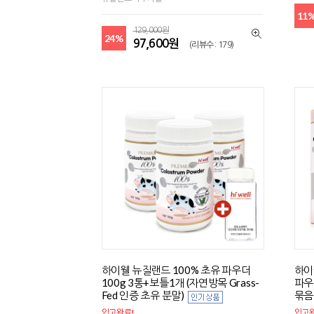
11
129,000원
24%
97,600원
(리뷰수 : 179)
하이웰 뉴질랜드 100% 초유 파우더
하이
100g 3통+보틀1개 (자연방목 Grass-
파우더
Fed 인증 초유 분말)
묶음
입고완료!
입고완