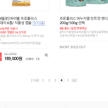
2개월분] 하이웰 프로폴리스
프로폴리스 마누카꿀 민트맛 캔디
데이 6통/ 식물성 캡슐
200g/500g 선택
8월 중순~말경 판매예상
10%쿠폰 적용시
#마누카꿀함유 #프로폴리스함유 #글루텐fre
100원 개월당 14,175원
인공색소무첨가 #인공향료무첨가
1캡슐, 플라보노이드 40mg! 식약처 1일
치
걱정NO #비타민C #아연 #작은캡슐
SHORT SOLD OUT
252,000원
%
189,000원
(리뷰수 : 13)
[처음]
1
2
3
4
5
[끝]