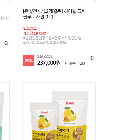
[관절건강/12개월분] 하이웰 그린
글루코사민 3+1
연과일향
입고완료!
개월당 19,750원
#관절연골건강도움 #글루코사민황산염
#25배농축초록입홍합추출물
316,000원
25%
237,000원
(리뷰수 : 120)