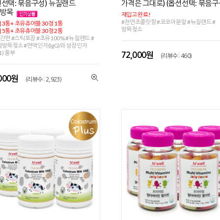
션선택: 묶음구성) 뉴질랜드
가격은 그대로) (옵션선택: 묶음구
연방목
재입고 완료!
#천연초콜릿향 #코코아분말 #뉴질랜드 #
] 3통+ 초유츄어블 30정 1통
방목젖소
] 5통+ 초유츄어블 30정 2통
간편 #스틱포장 #초유100% #뉴질랜드 #
방목젖소 #면역인자(IgG)와 성장인자
-1) 풍부
72,000원
(리뷰수 : 460)
,000원
(리뷰수 : 2,923)