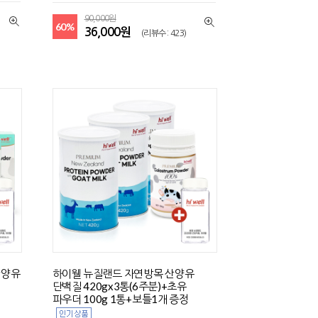
90,000원
60%
36,000원
(리뷰수 : 423)
산양유
하이웰 뉴질랜드 자연방목 산양유
단백질 420gx3통(6주분)+초유
파우더 100g 1통+보틀1개 증정