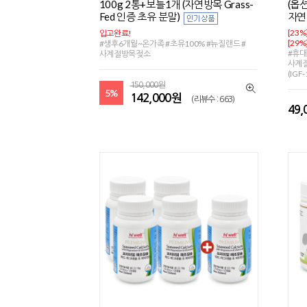
100g 2통+보틀1개 (자연방목 Grass-
(옵
Fed 인증 초유 분말)
자
[23%
입고완료!
[29%
#생후6개월~온가족 #초유100% #뉴질랜드 #
#휴대
사계절방목젖소
사계절
(IGF
150,000원
5%
142,000원
(리뷰수 : 663)
49