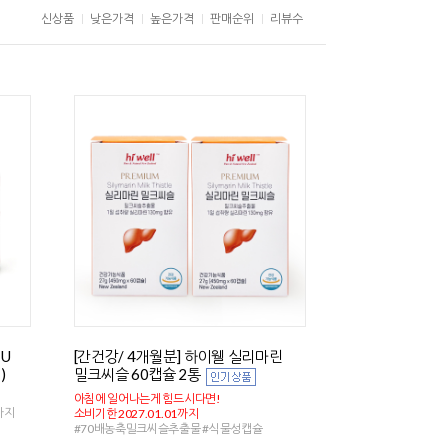
신상품
낮은가격
높은가격
판매순위
리뷰수
IU
[간건강/ 4개월분] 하이웰 실리마린
)
밀크씨슬 60캡슐 2통
아침에 일어나는게 힘드시다면!
까지
소비기한 2027.01.01까지
#70배농축밀크씨슬추출물 #식물성캡슐