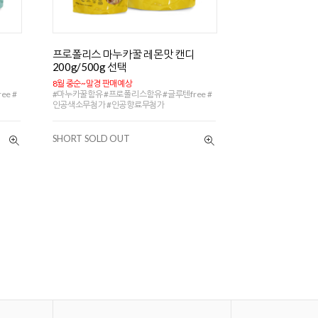
프로폴리스 마누카꿀 레몬맛 캔디
200g/500g 선택
8월 중순~말경 판매예상
e #
#마누카꿀함유 #프로폴리스함유 #글루텐free #
인공색소무첨가 #인공향료무첨가
SHORT SOLD OUT