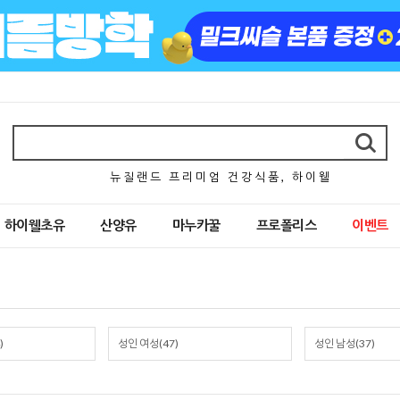
뉴 질 랜 드 프 리 미 엄 건 강 식 품 , 하 이 웰
하이웰초유
산양유
마누카꿀
프로폴리스
이벤트
)
성인 여성(47)
성인 남성(37)