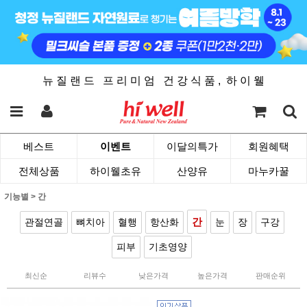
뉴 질 랜 드 프 리 미 엄 건 강 식 품 , 하 이 웰
베스트
이벤트
이달의특가
회원혜택
전체상품
하이웰초유
산양유
마누카꿀
기능별
>
간
간
관절연골
뼈치아
혈행
항산화
눈
장
구강
피부
기초영양
최신순
리뷰수
낮은가격
높은가격
판매순위