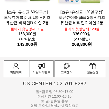
[초유+유산균 60일구성]
[초유+유산균 120일구성]
초유츄어블 plus 1통 + 키즈
초유츄어블 plus 2통 + 키즈
유산균 비타민D 아연 2통
유산균 비타민D 아연 4통
돌아기 첫영양제 60일
돌아기 첫영양제 120일
168,000원
336,000원
(15%할인)
(20%할인)
143,000원
268,800원
회원혜택
이달의이벤트
고객센터
샘플신청
CS CENTER : 02-701-8282
월~금요일 09:30~17:00
점심시간 12:00~13:10
토·일·공휴일 휴무
평일 오후4시결제까지 당일출고