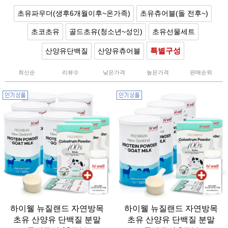
초유파우더(생후6개월이후~온가족)
초유츄어블(돌 전후~)
초코초유
골드초유(청소년~성인)
초유선물세트
특별구성
산양유단백질
산양유츄어블
최신순
리뷰수
낮은가격
높은가격
판매순위
하이웰 뉴질랜드 자연방목
하이웰 뉴질랜드 자연방목
초유 산양유 단백질 분말
초유 산양유 단백질 분말