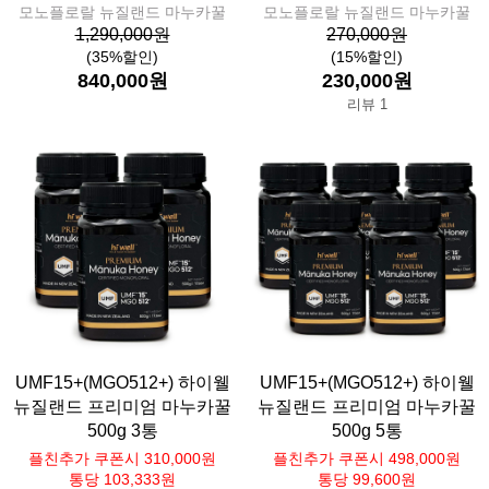
모노플로랄 뉴질랜드 마누카꿀
모노플로랄 뉴질랜드 마누카꿀
1,290,000원
270,000원
(35%할인)
(15%할인)
840,000원
230,000원
리뷰 1
UMF15+(MGO512+) 하이웰
UMF15+(MGO512+) 하이웰
뉴질랜드 프리미엄 마누카꿀
뉴질랜드 프리미엄 마누카꿀
500g 3통
500g 5통
플친추가 쿠폰시 310,000원
플친추가 쿠폰시 498,000원
통당 103,333원
통당 99,600원