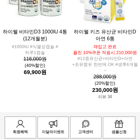
하이웰 비타민D3 1000IU 4통
하이웰 키즈 유산균 비타민D
(12개월분)
아연 6통
#1000IU #식물성캡슐 #
재입고 완료
하루1캡슐
플친 10%쿠폰 적용시 210,000원
#12종유산균+비타민D+아연
116,000원
+초유함유 한번에 OK #생후6개월
(40%할인)
~
69,900원
288,000원
(20%할인)
230,000원
리뷰 34
회원혜택
이달의이벤트
고객센터
샘플신청