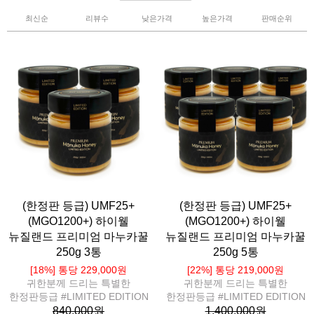
최신순
리뷰수
낮은가격
높은가격
판매순위
(한정판 등급) UMF25+
(한정판 등급) UMF25+
(MGO1200+) 하이웰
(MGO1200+) 하이웰
뉴질랜드 프리미엄 마누카꿀
뉴질랜드 프리미엄 마누카꿀
250g 3통
250g 5통
[18%] 통당 229,000원
[22%] 통당 219,000원
귀한분께 드리는 특별한
귀한분께 드리는 특별한
한정판등급 #LIMITED EDITION
한정판등급 #LIMITED EDITION
840,000원
1,400,000원