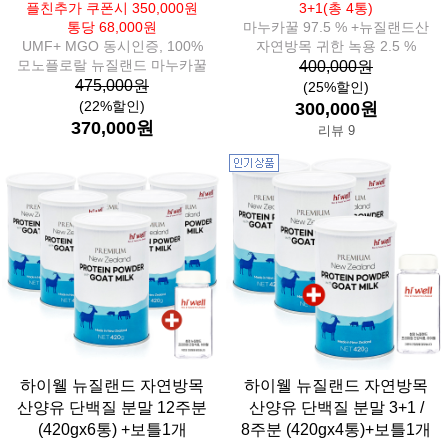
플친추가 쿠폰시 350,000원
3+1(총 4통)
통당 68,000원
마누카꿀 97.5 % +뉴질랜드산
UMF+ MGO 동시인증, 100%
자연방목 귀한 녹용 2.5 %
모노플로랄 뉴질랜드 마누카꿀
400,000원
475,000원
(25%할인)
(22%할인)
300,000원
370,000원
리뷰 9
하이웰 뉴질랜드 자연방목
하이웰 뉴질랜드 자연방목
산양유 단백질 분말 12주분
산양유 단백질 분말 3+1 /
(420gx6통) +보틀1개
8주분 (420gx4통)+보틀1개