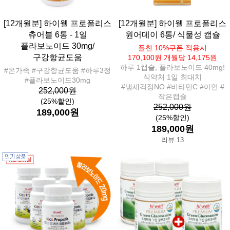
[12개월분] 하이웰 프로폴리스
[12개월분] 하이웰 프로폴리스
츄어블 6통 - 1일
원어데이 6통/ 식물성 캡슐
플라보노이드 30mg/
플친 10%쿠폰 적용시
구강항균도움
170,100원 개월당 14,175원
하루 1캡슐, 플라보노이드 40mg!
#온가족 #구강항균도움 #하루3정
식약처 1일 최대치
#플라보노이드30mg
#냄새걱정NO #비타민C #아연 #
252,000원
작은캡슐
(25%할인)
252,000원
189,000원
(25%할인)
189,000원
리뷰 13