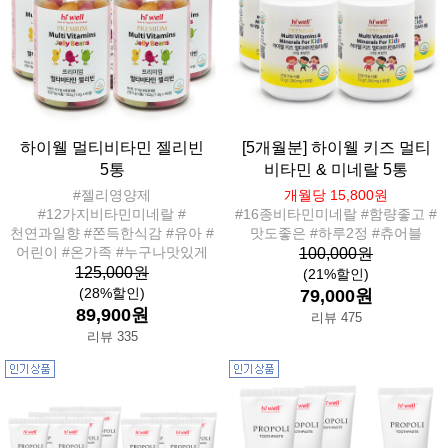
하이웰 멀티비타민 젤리빈
[5개월분] 하이웰 키즈 멀티
5통
비타민 & 미네랄 5통
#젤리영양제
개월당 15,800원
#12가지비타민미네랄 #
#16종비타민미네랄 #함량좋고 #
천연과일향 #쫀득한식감 #유아 #
맛도좋은 #하루2정 #츄어블
어린이 #온가족 #누구나맛있게
100,000원
125,000원
(21%할인)
(28%할인)
79,000원
89,900원
리뷰 475
리뷰 335