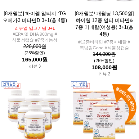
[8개월분] 하이웰 알티지 rTG
[8개월분/ 개월당 13,500원]
오메가3 비타민D 3+1(총 4통)
하이웰 12종 멀티 비타민&
7종 미네랄(여성용) 3+1(총
리뉴얼 입고기념 3+1
4통)
#EPA 및 DHA 900mg #
식물성캡슐 #7중기능성
#12종비타민 #7종미네랄 #
220,000원
목넘김Good #식물성캡슐
(25%할인)
144,000원
165,000원
(25%할인)
리뷰 3
108,000원
리뷰 2