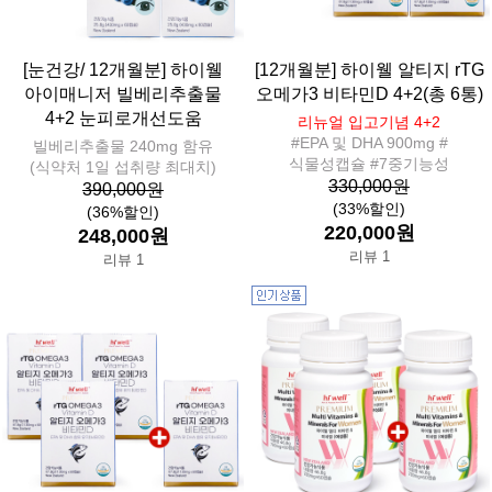
[눈건강/ 12개월분] 하이웰
[12개월분] 하이웰 알티지 rTG
아이매니저 빌베리추출물
오메가3 비타민D 4+2(총 6통)
4+2 눈피로개선도움
리뉴얼 입고기념 4+2
#EPA 및 DHA 900mg #
빌베리추출물 240mg 함유
식물성캡슐 #7중기능성
(식약처 1일 섭취량 최대치)
330,000원
390,000원
(33%할인)
(36%할인)
220,000원
248,000원
리뷰 1
리뷰 1