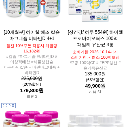
[10개월분] 하이웰 해조 칼슘
[장건강/ 하루 554원] 하이웰
마그네슘 비타민D 4+1
프로바이오틱스 100억
패밀리 유산균 3통
플친 10%쿠폰 적용시 개월당
16,182원
소비기한 2026.10.14까지
#칼슘 #마그네슘 #비타민D #
소비기한내 최소 100억보장
이상적배합 #식물성캡슐
#7종 100억CFU #EPP생산 #
아쿠아민칼슘 + 마린마그네슘 +
온가족유산균
비타민D
135,000원
225,000원
(63%할인)
(20%할인)
49,900원
179,800원
리뷰 51
리뷰 3