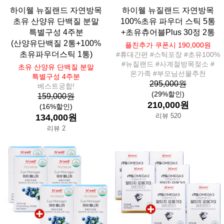
하이웰 뉴질랜드 자연방목
하이웰 뉴질랜드 자연방목
초유 산양유 단백질 분말
100%초유 파우더 스틱 5통
특별구성 4주분
+초유츄어블Plus 30정 2통
(산양유단백질 2통+100%
플친추가 쿠폰시 190,000원
초유파우더스틱 1통)
#휴대간편 #스틱포장 #초유100%
#뉴질랜드 #사계절방목젖소 #
초유 산양유 단백질 분말
온가족 #부모님선물추천
특별구성 4주분
295,000원
베스트궁합!
(29%할인)
159,000원
210,000원
(16%할인)
리뷰 520
134,000원
리뷰 2