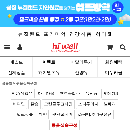
뉴 질 랜 드 프 리 미 엄 건 강 식 품 , 하 이 웰
베스트
이벤트
이달의특가
회원혜택
전체상품
하이웰초유
산양유
마누카꿀
성분별
>
묶음실속구성
초유/산양유
마누카꿀
프로폴리스
유산균
오메가3
비타민
칼슘
그린글루코사민
스피루리나
빌베리
밀크씨슬
치약
펫관절케어
쇼핑백/추가구성품
묶음실속구성