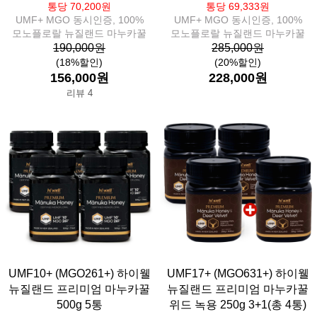
통당 70,200원
통당 69,333원
UMF+ MGO 동시인증, 100%
UMF+ MGO 동시인증, 100%
모노플로랄 뉴질랜드 마누카꿀
모노플로랄 뉴질랜드 마누카꿀
190,000원
285,000원
(18%할인)
(20%할인)
156,000원
228,000원
리뷰 4
UMF10+ (MGO261+) 하이웰
UMF17+ (MGO631+) 하이웰
뉴질랜드 프리미엄 마누카꿀
뉴질랜드 프리미엄 마누카꿀
500g 5통
위드 녹용 250g 3+1(총 4통)