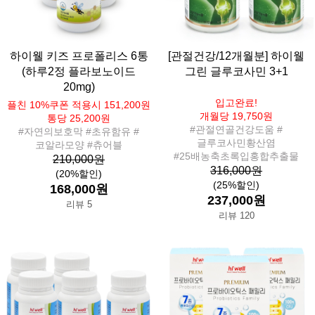
하이웰 키즈 프로폴리스 6통
[관절건강/12개월분] 하이웰
(하루2정 플라보노이드
그린 글루코사민 3+1
20mg)
입고완료!
플친 10%쿠폰 적용시 151,200원
개월당 19,750원
통당 25,200원
#관절연골건강도움 #
#자연의보호막 #초유함유 #
글루코사민황산염
코알라모양 #츄어블
#25배농축초록입홍합추출물
210,000원
316,000원
(20%할인)
(25%할인)
168,000원
237,000원
리뷰 5
리뷰 120