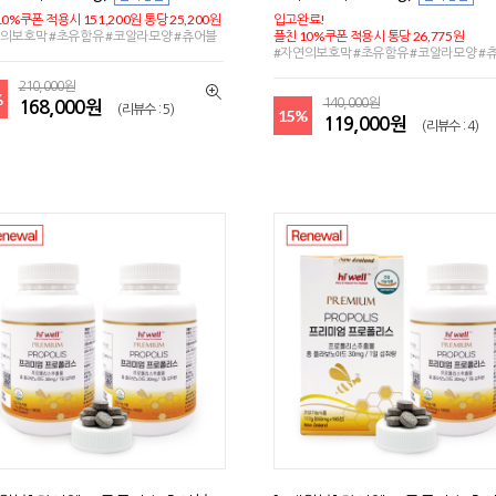
10%쿠폰 적용시 151,200원 통당 25,200원
입고완료!
의보호막 #초유함유 #코알라모양 #츄어블
플친 10%쿠폰 적용시 통당 26,775원
#자연의보호막 #초유함유 #코알라모양 #
210,000원
%
140,000원
168,000원
(리뷰수 : 5)
15%
119,000원
(리뷰수 : 4)