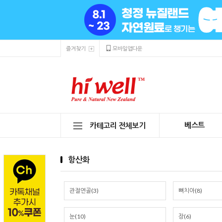
즐겨찾기
모바일앱다운
베스트
카테고리 전체보기
항산화
관절연골(3)
뼈치아(8)
눈(10)
장(6)