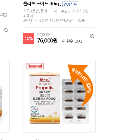
플라보노이드 40mg
하루 1캡슐, 플라보노이드 40mg! 식약처 1일
츄어블
최대치
#냄새걱정NO #비타민C #아연 #작은캡슐
84,000원
10%
76,000원
(리뷰수 : 288)