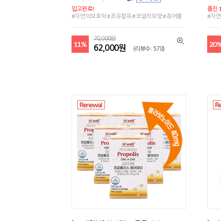
입고완료!
플친 
#자연의보호막 #초유함유 #코알라모양 #츄어블
#자연
70,000원
11%
20
62,000원
(리뷰수 : 578)