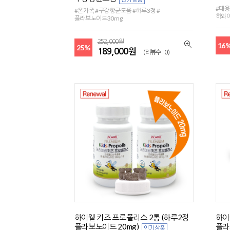
#대용
#온가족 #구강항균도움 #하루3정 #
하와
플라보노이드30mg
252,000원
16
25%
189,000원
(리뷰수 : 0)
하이웰 키즈 프로폴리스 2통 (하루2정
하이
플라보노이드 20mg)
플라