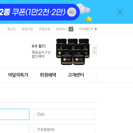
로그인
회원가입
주문조회
장바구니
0
마이페이지
이달의특가
회원혜택
고객센터
간(2)
기초영양(9)