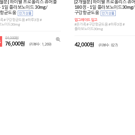
개월분] 하이웰 프로폴리스 츄어블
[2개월분] 하이웰 프로폴리스 츄
- 1일 플라보노이드 30mg/
180정 - 1일 플라보노이드30mg/
항균도움
구강항균도움
족 #구강항균도움 #하루3정 #
업그레이드 입고
노이드30mg
#온가족 #구강항균도움 #하루3정 #
플라보노이드30mg
84,000원
%
76,000원
42,000원
(리뷰수 : 1,269)
(리뷰수 : 827)