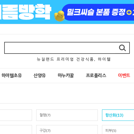
뉴 질 랜 드 프 리 미 엄 건 강 식 품 , 하 이 웰
하이웰초유
산양유
마누카꿀
프로폴리스
이벤트
혈행(7)
항산화(13)
구강(7)
피부(5)