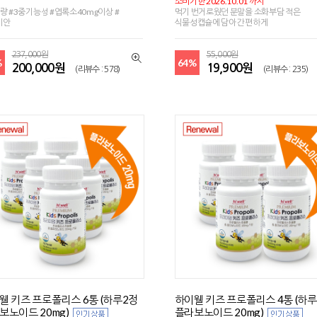
소비기한 2026.10.01 까지
량 #3중기능성 #엽록소40mg이상 #
먹기 번거로웠던 분말을 소화부담 적은
이안
식물성캡슐에 담아 간편하게
237,000원
55,000원
%
64%
200,000원
19,900원
(리뷰수 : 578)
(리뷰수 : 235)
웰 키즈 프로폴리스 6통 (하루2정
하이웰 키즈 프로폴리스 4통 (하
보노이드 20mg)
플라보노이드 20mg)