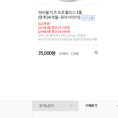
하이웰 키즈 프로폴리스 1통
(생후24개월~유아 어린이)
입고완료!
[15%] 4통 통당 29,750원
[20%] 6통 통당 28,000원
하루 2정,플라보노이드 20mg, 1개월분
#자연의보호막 #초유함유 #코알라모양 #츄어블
35,000원
(리뷰수 : 1,534)
공지&문의
구매후기