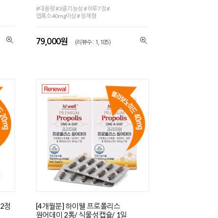
#대용량 #3중기능성 #하루7정 #
엽록소40mg이상 #정제형
79,000원
(리뷰수 : 1,185)
루2정
[4개월분] 하이웰 프로폴리스
원어데이 2통/ 식물성캡슐/ 1일