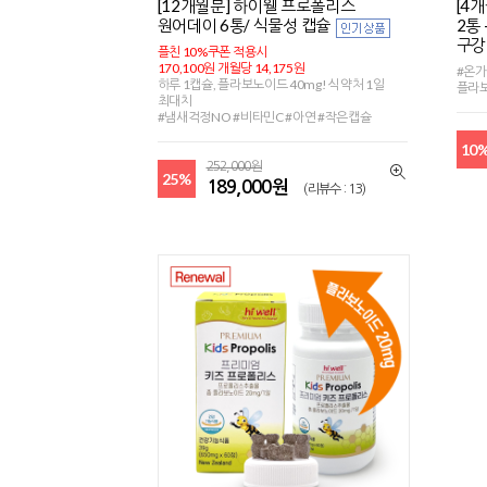
[12개월분] 하이웰 프로폴리스
[4
원어데이 6통/ 식물성 캡슐
2통 
구강
플친 10%쿠폰 적용시
170,100원 개월당 14,175원
#온가
하루 1캡슐, 플라보노이드 40mg! 식약처 1일
플라보
최대치
#냄새걱정NO #비타민C #아연 #작은캡슐
10
252,000원
25%
189,000원
(리뷰수 : 13)