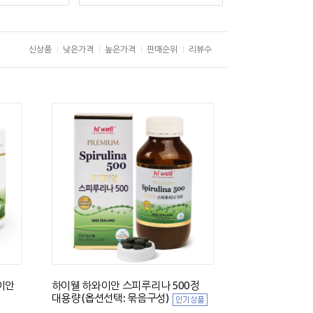
신상품
낮은가격
높은가격
판매순위
리뷰수
이안
하이웰 하와이안 스피루리나 500정
대용량 (옵션선택: 묶음구성)