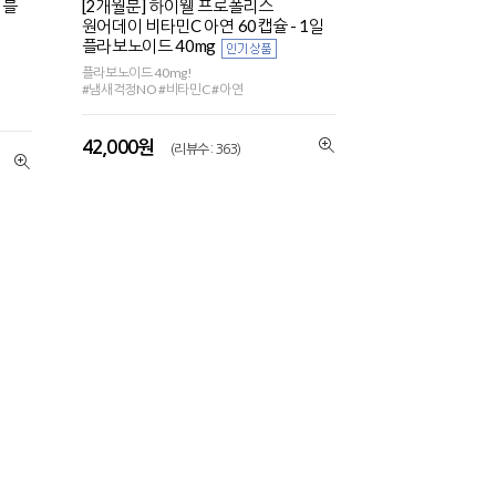
어블
[2개월분] 하이웰 프로폴리스
원어데이 비타민C 아연 60캡슐 - 1일
플라보노이드 40mg
플라보노이드 40mg!
#냄새걱정NO #비타민C #아연
42,000원
(리뷰수 : 363)