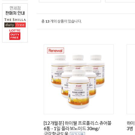
총
13
개의 상품이 있습니다.
[12개월분] 하이웰 프로폴리스 츄어블
하이
6통 - 1일 플라보노이드 30mg/
3병
구강항균도움