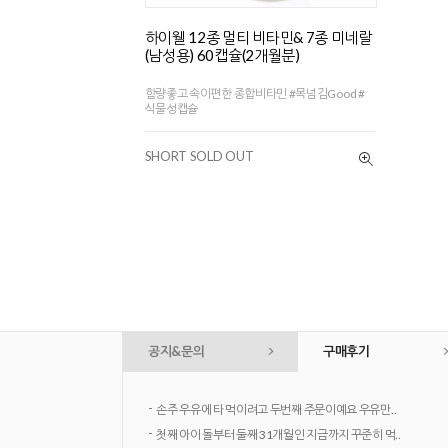
하이웰 12종 멀티 비타민& 7종 미네랄
(남성용) 60캡슐(2개월분)
함량좋고 속이편한 종합비타민 #목넘김Good #
식물성캡슐
SHORT SOLD OUT
공지&문의
구매후기
-
손주 우유에 타 먹이려고 두번째 주문이예요 우유만..
-
첫째 아이 돌부터 둘째 31개월인 지금까지 꾸준히 먹..