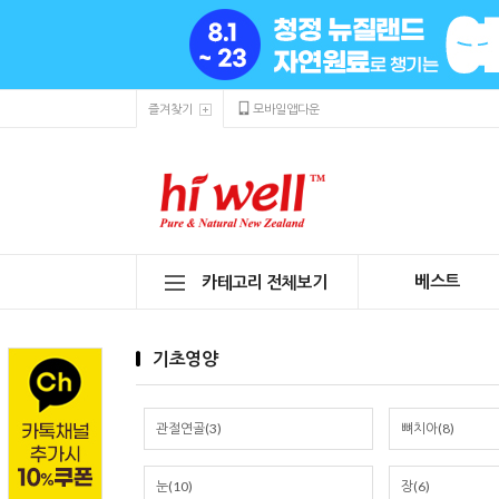
즐겨찾기
모바일앱다운
베스트
카테고리 전체보기
기초영양
관절연골(3)
뼈치아(8)
눈(10)
장(6)