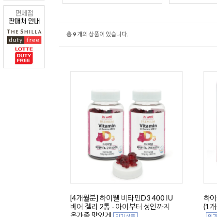
총
9
개의 상품이 있습니다.
[4개월분] 하이웰 비타민D3 400 IU
하이
베어 젤리 2통 - 아이부터 성인까지
(1
온가족 맛있게