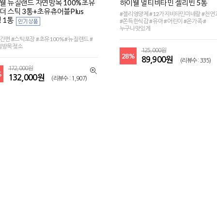
웰 뉴질랜드 자연방목 100%초유
하이웰 멀티비타민 젤리빈 5통
더 스틱 3통+초유츄어블Plus
#젤리영양제 #12가지비타민미네랄 #천
 1통
#쫀득한식감 #유아 #어린이 #온가족 #
누구나맛있게
간편 #스틱포장 #초유100% #뉴질랜드 #
절방목젖소
125,000원
28%
89,900원
(리뷰수 : 335)
172,000원
%
132,000원
(리뷰수 : 1,907)