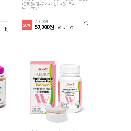
#쫀득한식감 #유아 #어린이 #온가족 #
누구나맛있게
75,000원
20%
59,900원
(리뷰수 : 0)