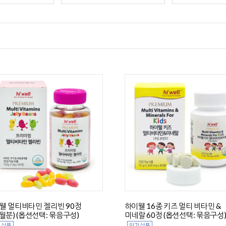
웰 멀티비타민 젤리빈 90정
하이웰 16종 키즈 멀티 비타민 &
개월분) (옵션선택: 묶음구성)
미네랄 60정 (옵션선택: 묶음구성