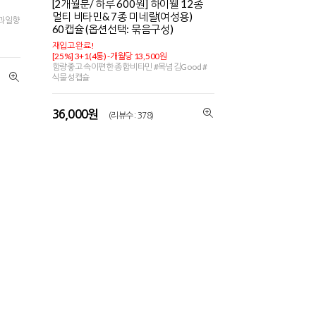
[2개월분/ 하루 600원] 하이웰 12종
멀티 비타민& 7종 미네랄(여성용)
연과일향
60캡슐 (옵션선택: 묶음구성)
재입고 완료!
[25%] 3+1(4통) -개월당 13,500원
함량좋고 속이편한 종합비타민 #목넘김Good #
식물성캡슐
36,000원
(리뷰수 : 378)