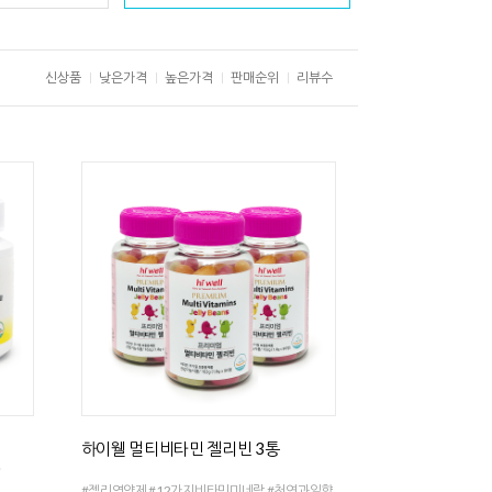
신상품
낮은가격
높은가격
판매순위
리뷰수
하이웰 멀티비타민 젤리빈 3통
)
#젤리영양제 #12가지비타민미네랄 #천연과일향