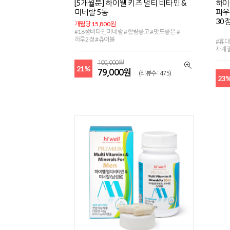
[5개월분] 하이웰 키즈 멀티 비타민 &
하이
미네랄 5통
파우
30정
개월당 15,800원
#16종비타민미네랄 #함량좋고 #맛도좋은 #
하루2정 #츄어블
#휴대
사계
100,000원
21%
79,000원
(리뷰수 : 475)
23