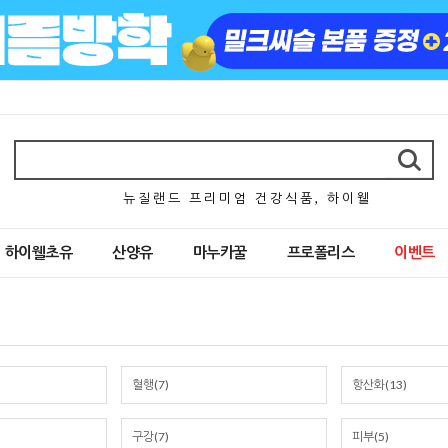
뉴 질 랜 드 프 리 미 엄 건 강 식 품 , 하 이 웰
하이웰초유
산양유
마누카꿀
프로폴리스
이벤트
혈행(7)
항산화(13)
구강(7)
피부(5)