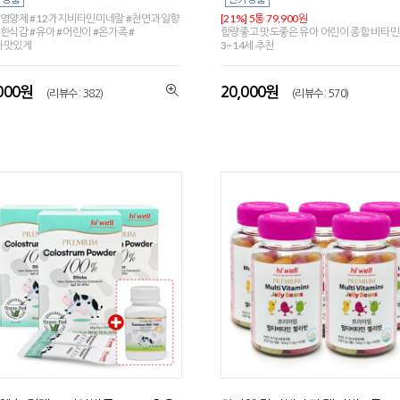
영양제 #12가지비타민미네랄 #천연과일향
[21%] 5통 79,900원
한식감 #유아 #어린이 #온가족 #
함량좋고 맛도좋은 유아 어린이 종합 비타민
나맛있게
3~14세 추천
,000원
20,000원
(리뷰수 : 382)
(리뷰수 : 570)