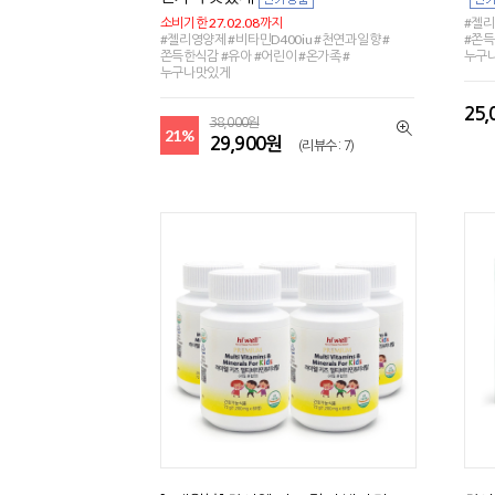
소비기한 27.02.08까지
#젤리
#젤리영양제 #비타민D400iu #천연과일향 #
#쫀득
쫀득한식감 #유아 #어린이 #온가족 #
누구
누구나맛있게
25
38,000원
21%
29,900원
(리뷰수 : 7)