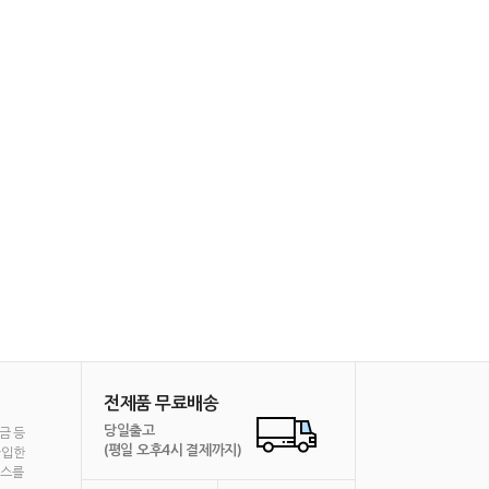
전제품 무료배송
당일출고
금 등
(평일 오후4시 결제까지)
가입한
비스를