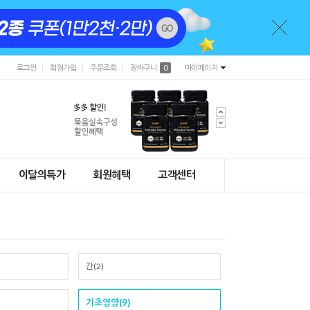
로그인
회원가입
주문조회
장바구니
0
마이페이지
이달의특가
회원혜택
고객센터
간(2)
기초영양(9)