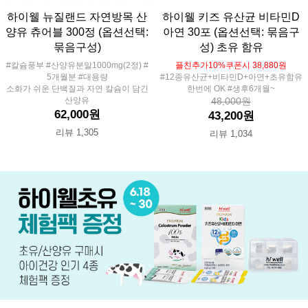
하이웰 뉴질랜드 자연방목 산
하이웰 키즈 유산균 비타민D
양유 츄어블 300정 (옵션선택:
아연 30포 (옵션선택: 묶음구
묶음구성)
성) 초유 함유
#칼슘풍부 #산양유분말1000mg(2정) #
플친추가10%쿠폰시 38,880원
5개월분 #대용량
#12종유산균+비타민D+아연+초유함유
소화가 쉬운 단백질과 자연 칼슘이 담긴
한번에 OK #생후6개월~
산양유
48,000원
62,000원
43,200원
리뷰 1,305
리뷰 1,034