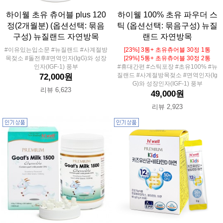
하이웰 초유 츄어블 plus 120
하이웰 100% 초유 파우더 스
정(2개월분) (옵션선택: 묶음
틱 (옵션선택: 묶음구성) 뉴질
구성) 뉴질랜드 자연방목
랜드 자연방목
#이유있는입소문 #뉴질랜드 #사계절방
[23%] 3통+ 초유츄어블 30정 1통
목젖소 #돌전후#면역인자(IgG)와 성장
[29%] 5통+ 초유츄어블 30정 2통
인자(IGF-1) 풍부
#휴대간편 #스틱포장 #초유100% #뉴
질랜드 #사계절방목젖소 #면역인자(Ig
72,000원
G)와 성장인자(IGF-1) 풍부
리뷰 6,623
49,000원
리뷰 2,923