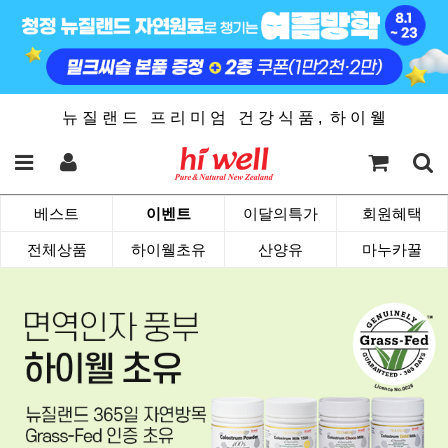
뉴 질 랜 드 프 리 미 엄 건 강 식 품 , 하 이 웰
베스트
이벤트
이달의특가
회원혜택
전체상품
하이웰초유
산양유
마누카꿀