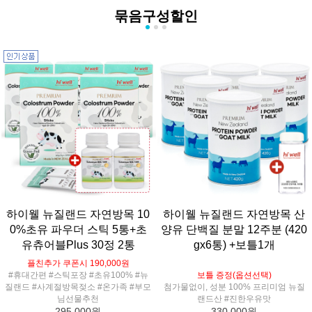
묶음구성할인
하이웰 뉴질랜드 자연방목 10
하이웰 뉴질랜드 자연방목 산
0%초유 파우더 스틱 5통+초
양유 단백질 분말 12주분 (420
유츄어블Plus 30정 2통
gx6통) +보틀1개
플친추가 쿠폰시 190,000원
#휴대간편 #스틱포장 #초유100% #뉴
보틀 증정(옵션선택)
질랜드 #사계절방목젖소 #온가족 #부모
첨가물없이, 성분 100% 프리미엄 뉴질
님선물추천
랜드산 #진한우유맛
295,000원
330,000원