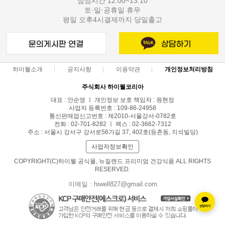
점심시간 12:00~13:10
토·일·공휴일 휴무
평일 오후4시결제까지 당일출고
하이웰소개
공지사항
이용약관
개인정보처리방침
주식회사 하이웰코리아
대표 : 안순영 ㅣ 개인정보 보호 책임자 : 원현정
사업자 등록번호 : 109-86-24958
통신판매업신고번호 : 제2010-서울강서-0782호
전화 : 02-701-8282 ㅣ 팩스 : 02-3662-7312
주소 : 서울시 강서구 강서로56가길 37, 402호(등촌동, 지석빌딩)
사업자정보확인
COPYRIGHT(C)하이웰 공식몰, 뉴질랜드 프리미엄 건강식품 ALL RIGHTS
RESERVED.
이메일 : hiwell827@gmail.com