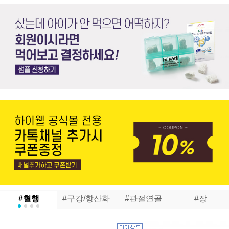
#혈행
#구강/항산화
#관절연골
#장