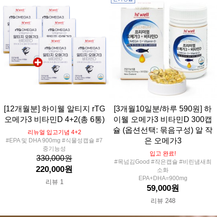
[12개월분] 하이웰 알티지 rTG
[3개월10일분/하루 590원] 하
오메가3 비타민D 4+2(총 6통)
이웰 오메가3 비타민D 300캡
슐 (옵션선택: 묶음구성) 알 작
리뉴얼 입고기념 4+2
은 오메가3
#EPA 및 DHA 900mg #식물성캡슐 #7
중기능성
입고 완료!
330,000원
#목넘김Good #작은캡슐 #비린냄새최
220,000원
소화
EPA+DHA=900mg
리뷰 1
59,000원
리뷰 248