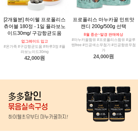
[2개월분] 하이웰 프로폴리스
프로폴리스 마누카꿀 민트맛
츄어블 180정 - 1일 플라보노
캔디 200g/500g 선택
이드30mg/ 구강항균도움
8월 중순~말경 판매예상
#마누카꿀함유 #프로폴리스함유 #글루
업그레이드 입고
텐free #인공색소무첨가 #인공향료무첨
#온가족 #구강항균도움 #하루3정 #플
가
라보노이드30mg
24,000원
42,000원