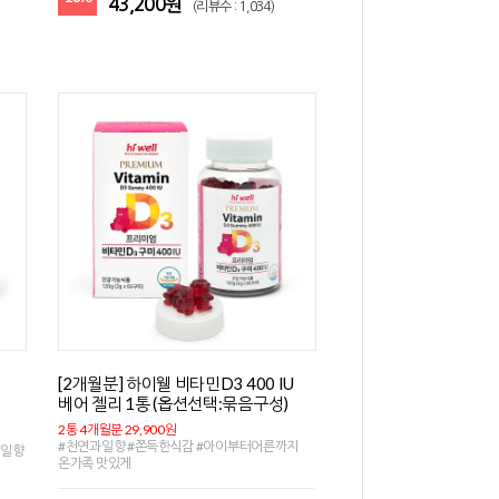
43,200원
(리뷰수 : 1,034)
[2개월분] 하이웰 비타민D3 400 IU
베어 젤리 1통 (옵션선택:묶음구성)
2통 4개월분 29,900원
#천연과일향 #쫀득한식감 #아이부터어른까지
과일향
온가족 맛있게