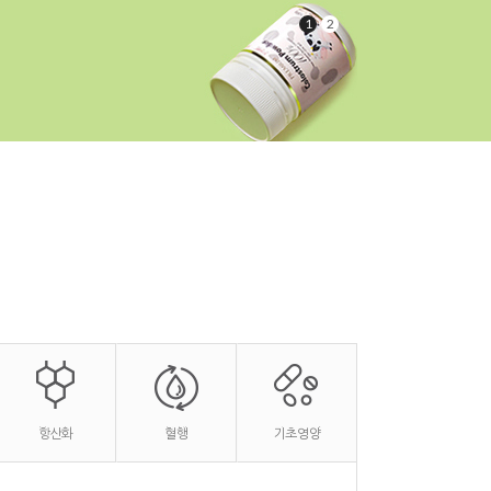
1
2
항산화
혈행
기초영양