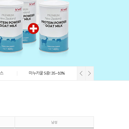
리스
마누카꿀 5종! 35~10%
남성