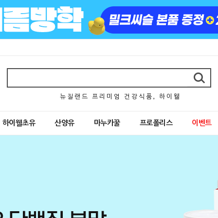
뉴 질 랜 드 프 리 미 엄 건 강 식 품 , 하 이 웰
하이웰초유
산양유
마누카꿀
프로폴리스
이벤트