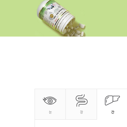
눈
장
간