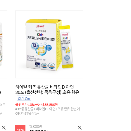
하이웰 키즈 유산균 비타민D 아연
)
30포 (옵션선택: 묶음구성) 초유 함유
개월분
플친추가10%쿠폰시 38,880원
#12종유산균+비타민D+아연+초유함유 한번에
유
OK #생후6개월~
48,000원
10%