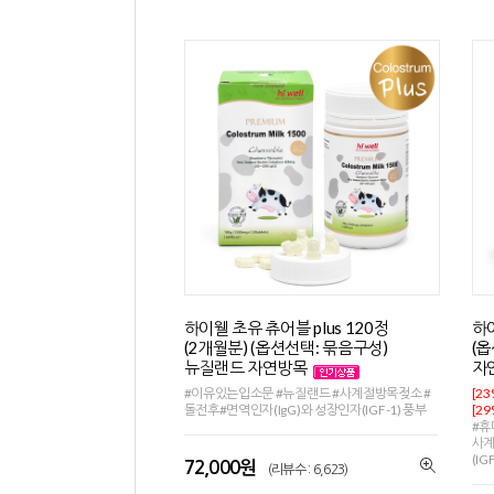
하이웰 초유 츄어블 plus 120정
하
(2개월분) (옵션선택: 묶음구성)
(
뉴질랜드 자연방목
자
#이유있는입소문 #뉴질랜드 #사계절방목젖소 #
[2
돌전후#면역인자(IgG)와 성장인자(IGF-1) 풍부
[2
#휴
사계
(IG
72,000원
(리뷰수 : 6,623)