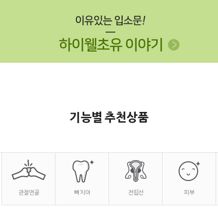
기능별 추천상품
관절연골
뼈 치아
전립선
피부