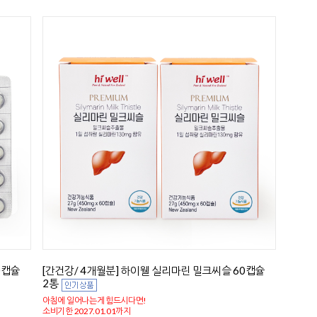
0캡슐
[간건강/ 4개월분] 하이웰 실리마린 밀크씨슬 60캡슐
2통
아침에 일어나는게 힘드시다면!
소비기한 2027.01.01까지