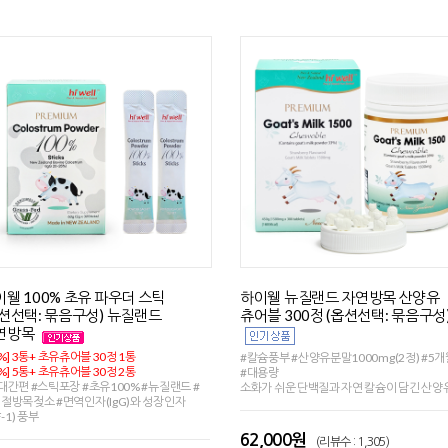
이웰 100% 초유 파우더 스틱
하이웰 뉴질랜드 자연방목 산양유
옵션선택: 묶음구성) 뉴질랜드
츄어블 300정 (옵션선택: 묶음구성
연방목
3%] 3통+ 초유츄어블 30정 1통
#칼슘풍부 #산양유분말1000mg(2정) #5
9%] 5통+ 초유츄어블 30정 2통
#대용량
대간편 #스틱포장 #초유100% #뉴질랜드 #
소화가 쉬운 단백질과 자연 칼슘이 담긴 산양
절방목젖소 #면역인자(IgG)와 성장인자
F-1) 풍부
62,000원
(리뷰수 : 1,305)