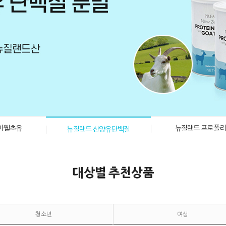
이웰초유
뉴질랜드 프로폴
뉴질랜드 산양유단백질
대상별 추천상품
청소년
여성