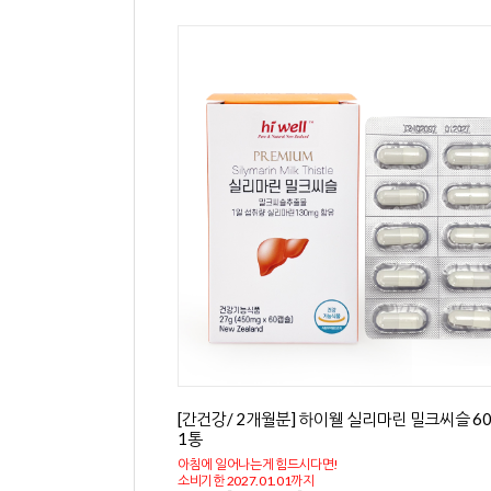
[간건강/ 2개월분] 하이웰 실리마린 밀크씨슬 6
1통
아침에 일어나는게 힘드시다면!
소비기한 2027.01.01까지