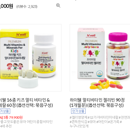
,000원
(리뷰수 : 2,923)
웰 16종 키즈 멀티 비타민 &
하이웰 멀티비타민 젤리빈 90정
랄 60정 (옵션선택: 묶음구성)
(1개월분) (옵션선택: 묶음구성)
%] 5통 79,900원
#젤리영양제 #12가지비타민미네랄 #천연
좋고 맛도좋은 유아 어린이 종합 비타민
#쫀득한식감 #유아 #어린이 #온가족 #
14세 추천
누구나맛있게