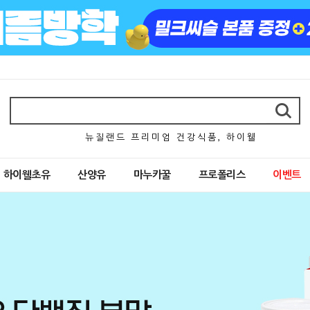
뉴 질 랜 드 프 리 미 엄 건 강 식 품 , 하 이 웰
하이웰초유
산양유
마누카꿀
프로폴리스
이벤트