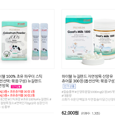
이웰 100% 초유 파우더 스틱
하이웰 뉴질랜드 자연방목 산양유
옵션선택: 묶음구성) 뉴질랜드
츄어블 300정 (옵션선택: 묶음구성
연방목
3%] 3통+ 초유츄어블 30정 1통
#칼슘풍부 #산양유분말1000mg(2정) #5
9%] 5통+ 초유츄어블 30정 2통
#대용량
대간편 #스틱포장 #초유100% #뉴질랜드 #
소화가 쉬운 단백질과 자연 칼슘이 담긴 산양
절방목젖소 #면역인자(IgG)와 성장인자
F-1) 풍부
62,000원
(리뷰수 : 1,305)