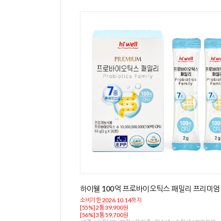
[간건강/ 2개월분] 하이웰 실리마린 밀크씨슬 6
1통
아침에 일어나는게 힘드시다면!
소비기한 2027.01.01까지