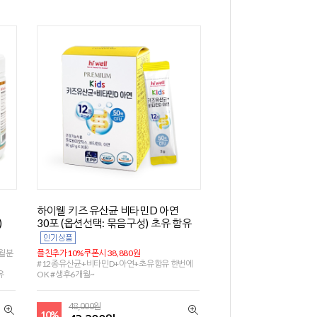
하이웰 키즈 유산균 비타민D 아연
)
30포 (옵션선택: 묶음구성) 초유 함유
개월분
플친추가10%쿠폰시 38,880원
#12종유산균+비타민D+아연+초유함유 한번에
유
OK #생후6개월~
48,000원
10%