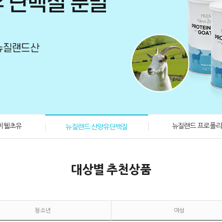
이웰초유
뉴질랜드 프로폴
뉴질랜드 산양유단백질
대상별 추천상품
청소년
여성