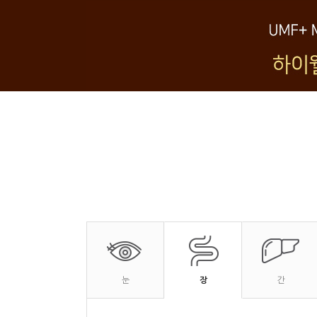
눈
장
간