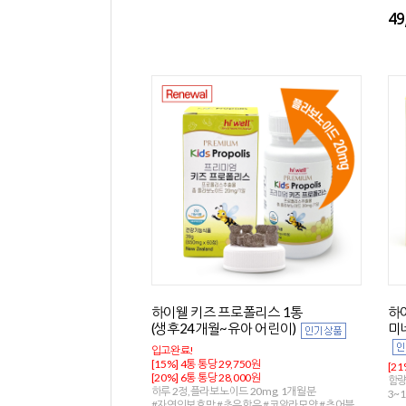
49
하이웰 키즈 프로폴리스 1통
하이
(생후24개월~유아 어린이)
미네
입고완료!
[15%] 4통 통당 29,750원
[21
[20%] 6통 통당 28,000원
함량
하루 2정,플라보노이드 20mg, 1개월분
3~
#자연의보호막 #초유함유 #코알라모양 #츄어블