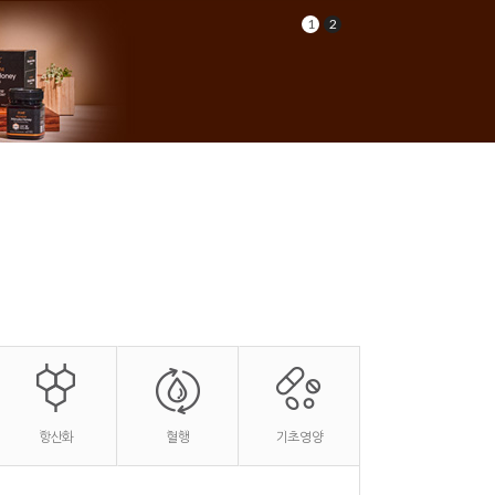
1
2
항산화
혈행
기초영양