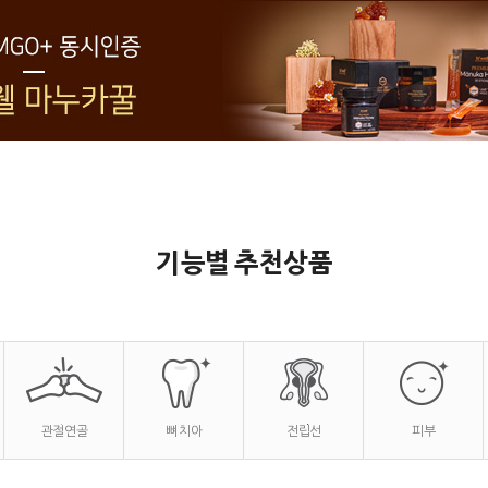
기능별 추천상품
관절연골
뼈 치아
전립선
피부