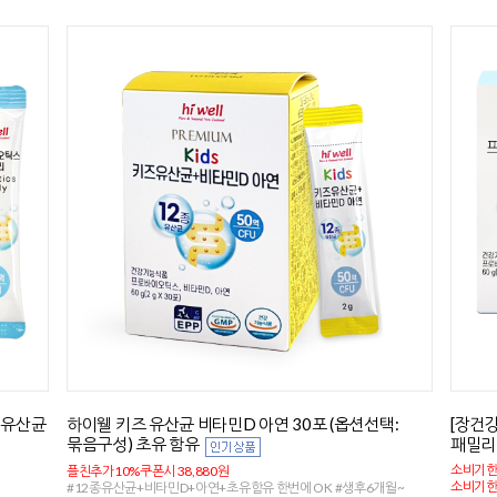
0캡슐
[간건강/ 4개월분] 하이웰 실리마린 밀크씨슬 60캡슐
2통
아침에 일어나는게 힘드시다면!
소비기한 2027.01.01까지