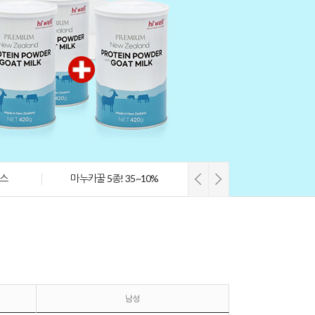
리스
마누카꿀 5종! 35~10%
남성