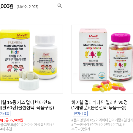
,000원
(리뷰수 : 2,923)
웰 16종 키즈 멀티 비타민 &
하이웰 멀티비타민 젤리빈 90정
랄 60정 (옵션선택: 묶음구성)
(1개월분) (옵션선택: 묶음구성)
%] 5통 79,900원
#젤리영양제 #12가지비타민미네랄 #천연
좋고 맛도좋은 유아 어린이 종합 비타민
#쫀득한식감 #유아 #어린이 #온가족 #
14세 추천
누구나맛있게