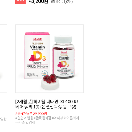
43,200원
(리뷰수 : 1,034)
[2개월분] 하이웰 비타민D3 400 IU
베어 젤리 1통 (옵션선택:묶음구성)
2통 4개월분 29,900원
#천연과일향 #쫀득한식감 #아이부터어른까지
과일향
온가족 맛있게