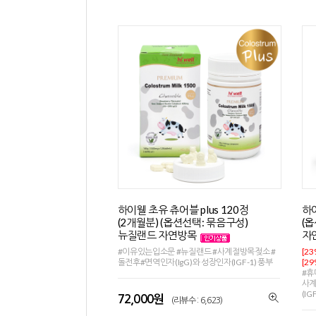
하이웰 초유 츄어블 plus 120정
하
(2개월분) (옵션선택: 묶음구성)
(
뉴질랜드 자연방목
자
#이유있는입소문 #뉴질랜드 #사계절방목젖소 #
[2
돌전후#면역인자(IgG)와 성장인자(IGF-1) 풍부
[2
#휴
사계
(IG
72,000원
(리뷰수 : 6,623)