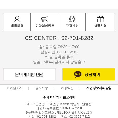
회원혜택
이달의이벤트
고객센터
샘플신청
CS CENTER : 02-701-8282
월~금요일 09:30~17:00
점심시간 12:00~13:10
토·일·공휴일 휴무
평일 오후4시결제까지 당일출고
하이웰소개
공지사항
이용약관
개인정보처리방침
주식회사 하이웰코리아
대표 : 안순영 ㅣ 개인정보 보호 책임자 : 원현정
사업자 등록번호 : 109-86-24958
통신판매업신고번호 : 제2010-서울강서-0782호
전화 : 02-701-8282 ㅣ 팩스 : 02-3662-7312