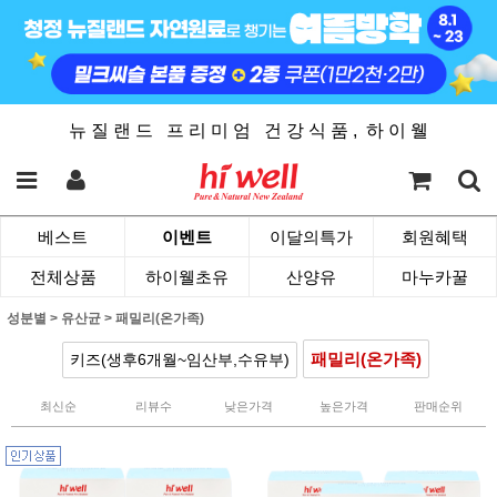
뉴 질 랜 드 프 리 미 엄 건 강 식 품 , 하 이 웰
베스트
이벤트
이달의특가
회원혜택
전체상품
하이웰초유
산양유
마누카꿀
성분별
>
유산균
>
패밀리(온가족)
패밀리(온가족)
키즈(생후6개월~임산부,수유부)
최신순
리뷰수
낮은가격
높은가격
판매순위