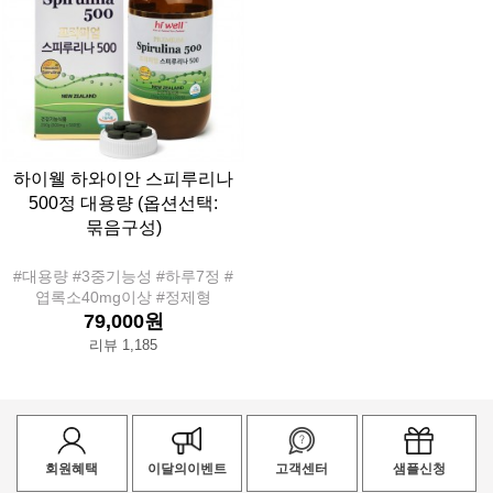
하이웰 하와이안 스피루리나
500정 대용량 (옵션선택:
묶음구성)
#대용량 #3중기능성 #하루7정 #
엽록소40mg이상 #정제형
79,000원
리뷰 1,185
회원혜택
이달의이벤트
고객센터
샘플신청