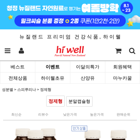
뉴 질 랜 드 프 리 미 엄 건 강 식 품 , 하 이 웰
베스트
이벤트
이달의특가
회원혜택
전체상품
하이웰초유
산양유
마누카꿀
성분별
>
스피루리나
>
정제형
정제형
분말캡슐형
최신순
리뷰수
낮은가격
높은가격
판매순위