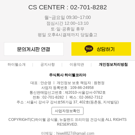
CS CENTER : 02-701-8282
월~금요일 09:30~17:00
점심시간 12:00~13:10
토·일·공휴일 휴무
평일 오후4시결제까지 당일출고
하이웰소개
공지사항
이용약관
개인정보처리방침
주식회사 하이웰코리아
대표 : 안순영 ㅣ 개인정보 보호 책임자 : 원현정
사업자 등록번호 : 109-86-24958
통신판매업신고번호 : 제2010-서울강서-0782호
전화 : 02-701-8282 ㅣ 팩스 : 02-3662-7312
주소 : 서울시 강서구 강서로56가길 37, 402호(등촌동, 지석빌딩)
사업자정보확인
COPYRIGHT(C)하이웰 공식몰, 뉴질랜드 프리미엄 건강식품 ALL RIGHTS
RESERVED.
이메일 : hiwell827@gmail.com