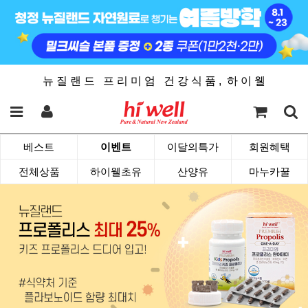
뉴 질 랜 드 프 리 미 엄 건 강 식 품 , 하 이 웰
베스트
이벤트
이달의특가
회원혜택
전체상품
하이웰초유
산양유
마누카꿀