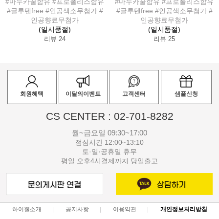
#마누카꿀함유 #프로폴리스함유
#마누카꿀함유 #프로폴리스함유
#글루텐free #인공색소무첨가 #
#글루텐free #인공색소무첨가 #
인공향료무첨가
인공향료무첨가
(일시품절)
(일시품절)
리뷰 24
리뷰 25
회원혜택
이달의이벤트
고객센터
샘플신청
CS CENTER : 02-701-8282
월~금요일 09:30~17:00
점심시간 12:00~13:10
토·일·공휴일 휴무
평일 오후4시결제까지 당일출고
하이웰소개
공지사항
이용약관
개인정보처리방침