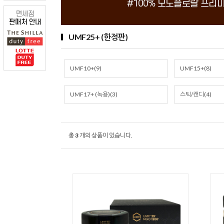
UMF25+ (한정판)
UMF10+(9)
UMF15+(8)
UMF17+ (녹용)(3)
스틱/캔디(4)
총
3
개의 상품이 있습니다.