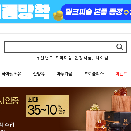
뉴 질 랜 드 프 리 미 엄 건 강 식 품 , 하 이 웰
하이웰초유
산양유
마누카꿀
프로폴리스
이벤트