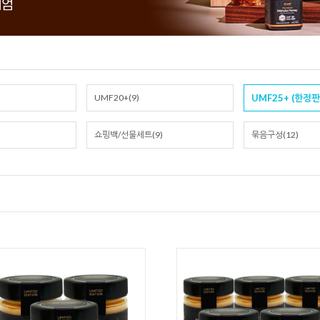
UMF20+(9)
UMF25+ (한정판)
쇼핑백/선물세트(9)
묶음구성(12)