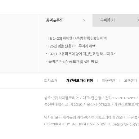
공지&문의
구매후기
-
[8.1 - 23] 하이웰 여름방학 특집 8월 혜택
-
[26년 8월] 신용카드 무이자 혜택
-
FAQ> 초유파우더 양이 지난번과 달라 보여요?
-
올바른 건강식품 보관 및 섭취 방법
회사소개
개인정보 처리방침
이용약관
고객센터
상호: (주)하이웰코리아 / 대표: 안순영 / 전화: 02-701-8282 
통신판매업신고 : 제2010-서울강서-0782호 / 개인정보보호책임자
당사의 모든 제작물의 저작권은 하이웰코리아에 있으며, 무단복제
COPYRIGHT BY
. ALL RIGHTS RESERVED.
DESIGNED BY