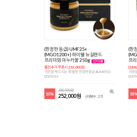
(한정판 등급) UMF25+
(한정
(MGO1200+) 하이웰 뉴질랜드
(M
프리미엄 마누카꿀 250g
프리
플친추가 쿠폰시 232,000원
[18%
귀한분께 드리는 특별한 한정판등급 #LIMITED
귀한분
EDITION
EDIT
280,000원
10%
18
252,000원
(리뷰수 : 27)