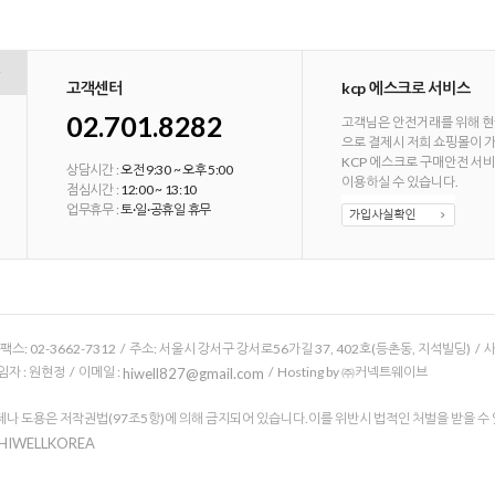
고객센터
kcp 에스크로 서비스
02.701.8282
고객님은 안전거래를 위해 현
으로 결제시 저희 쇼핑몰이 
KCP 에스크로 구매안전 서
상담시간 :
오전 9:30 ~ 오후 5:00
이용하실 수 있습니다.
점심시간 :
12:00 ~ 13:10
업무휴무 :
토·일·공휴일 휴무
/ 팩스: 02-3662-7312 / 주소: 서울시 강서구 강서로56가길 37, 402호(등촌동, 지석빌딩) /
 : 원현정 / 이메일 :
/ Hosting by ㈜커넥트웨이브
hiwell827@gmail.com
나 도용은 저작권법(97조5항)에 의해 금지되어 있습니다.이를 위반시 법적인 처벌을 받을 수
 HIWELLKOREA