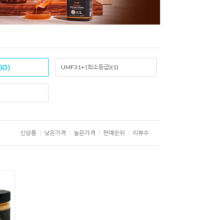
(3)
UMF31+ (희소등급)(1)
신상품
낮은가격
높은가격
판매순위
리뷰수