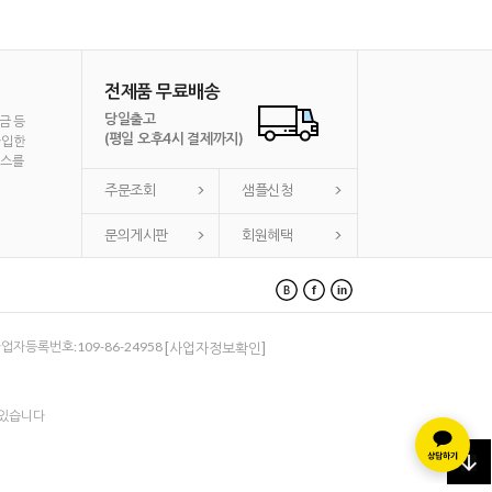
전제품 무료배송
당일출고
금 등
(평일 오후4시 결제까지)
가입한
비스를
주문조회
샘플신청
문의게시판
회원혜택
 사업자등록번호:109-86-24958
[사업자정보확인]
 있습니다