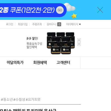
로그인
회원가입
주문조회
장바구니
0
마이페이지
이달의특가
회원혜택
고객센터
족 #청소년 #수험생 #요거트맛
이오틱스 패밀리 프리미엄 유산균