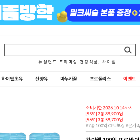
뉴 질 랜 드 프 리 미 엄 건 강 식 품 , 하 이 웰
하이웰초유
산양유
마누카꿀
프로폴리스
이벤트
소비기한 2026.10.14까지
[55%] 2통 39,900원
[56%] 3통 59,700원
#7종 100억 CFU보장 #온가
하이웰 100억 프로바