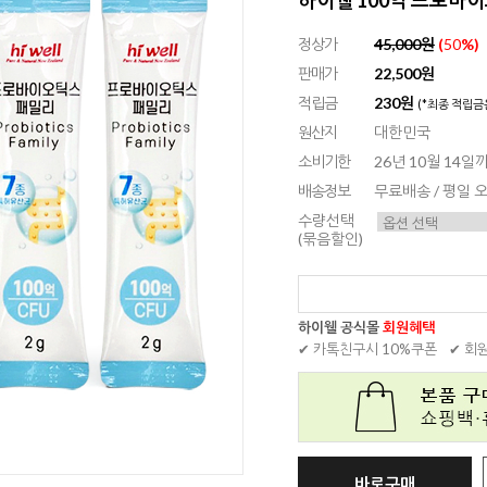
정상가
45,000원
(
50
%)
판매가
22,500원
적립금
230원
(*최종 적립금
원산지
대한민국
소비기한
26년 10월 14일까
배송정보
무료배송 / 평일
수량선택
(묶음할인)
하이웰 공식몰
회원혜택
✔ 카톡친구시 10%쿠폰
✔ 회
바로구매