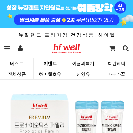
뉴 질 랜 드 프 리 미 엄 건 강 식 품 , 하 이 웰
베스트
이벤트
이달의특가
회원혜택
전체상품
하이웰초유
산양유
마누카꿀