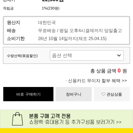
적립금
1%(230원)
원산지
대한민국
배송
무료배송 / 평일 오후4시결제까지 당일출고
소비기한
26년 10월 14일까지(제조 25.04.15)
수량선택(묶음할인)
0
총 상품 금액
원
· 신용카드 무이자 할부 혜택 >>
바로 구매하기
장바구니
관심상품