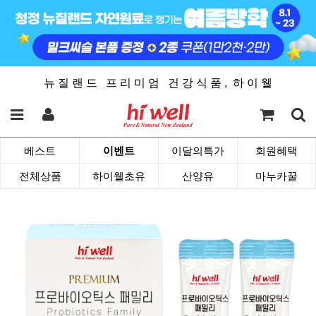
뉴 질 랜 드 프 리 미 엄 건 강 식 품 , 하 이 웰
베스트
이벤트
이달의특가
회원혜택
전체상품
하이웰초유
산양유
마누카꿀