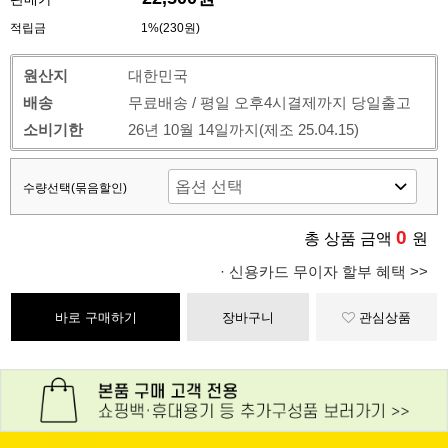
적립금
1%(230원)
원산지
대한민국
배송
무료배송 / 평일 오후4시결제까지 당일출고
소비기한
26년 10월 14일까지(제조 25.04.15)
수량선택(묶음할인)
0
총 상품 금액
원
· 신용카드 무이자 할부 혜택 >>
바로 구매하기
장바구니
관심상품