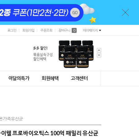
로그인
회원가입
주문조회
장바구니
0
마이페이지
이달의특가
회원혜택
고객센터
 #온가족유산균
] 하이웰 프로바이오틱스 100억 패밀리 유산균