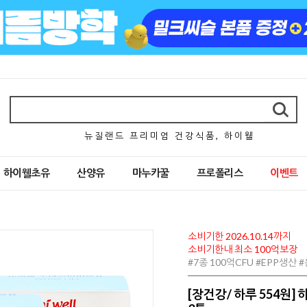
뉴 질 랜 드 프 리 미 엄 건 강 식 품 , 하 이 웰
하이웰초유
산양유
마누카꿀
프로폴리스
이벤트
소비기한 2026.10.14까지
소비기한내 최소 100억보장
#7종 100억CFU #EPP생산
[장건강/ 하루 554원