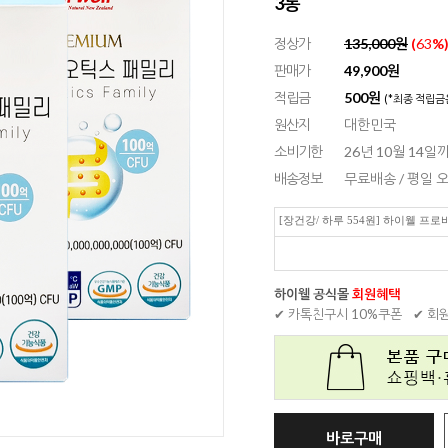
3통
정상가
135,000원
(
63
%
판매가
49,900
원
적립금
500원
(*최종 적립금
원산지
대한민국
소비기한
26년 10월 14일까
배송정보
무료배송 / 평일
[장건강/ 하루 554원] 하이웰 프
하이웰 공식몰
회원혜택
✔ 카톡친구시 10%쿠폰
✔ 회
바로구매