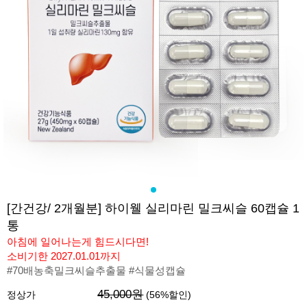
[간건강/ 2개월분] 하이웰 실리마린 밀크씨슬 60캡슐 1
통
아침에 일어나는게 힘드시다면!
소비기한 2027.01.01까지
#70배농축밀크씨슬추출물 #식물성캡슐
45,000원
정상가
(
56
%할인)