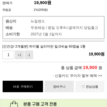
19,900
원
판매가
적립금
1%(200원)
원산지
뉴질랜드
배송
무료배송 / 평일 오후4시결제까지 당일출고
소비기한
2027년 1월 1일까지
[간건강/ 2개월분] 하이웰 실리마린 밀크씨슬 60캡슐 1통
19,900
원
+1
-1
19,900
총 상품 금액
원
· 신용카드 무이자 할부 혜택 >>
바로 구매하기
장바구니
관심상품