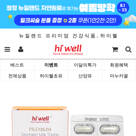
뉴 질 랜 드 프 리 미 엄 건 강 식 품 , 하 이 웰
베스트
이벤트
이달의특가
회원혜택
전체상품
하이웰초유
산양유
마누카꿀