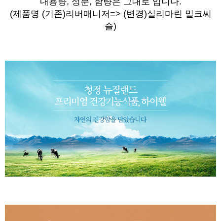
내용량, 성분, 함량은 그대로 입니다.
(제품명
(기존)
리버매니저=> (변경)실리마린 밀크씨
슬)