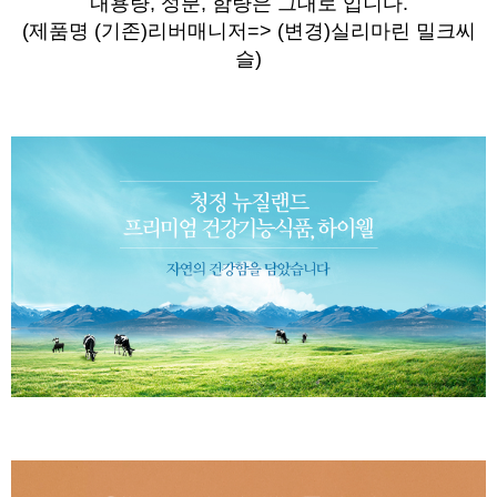
내용량, 성분, 함량은 그대로 입니다.
(제품명
(기존)
리버매니저=> (변경)실리마린 밀크씨
슬)