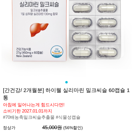
[간건강/ 2개월분] 하이웰 실리마린 밀크씨슬 60캡슐 1
통
아침에 일어나는게 힘드시다면!
소비기한 2027.01.01까지
#70배농축밀크씨슬추출물 #식물성캡슐
45,000원
정상가
(
56
%할인)