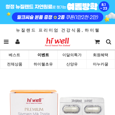
뉴 질 랜 드 프 리 미 엄 건 강 식 품 , 하 이 웰
베스트
이벤트
이달의특가
회원혜택
전체상품
하이웰초유
산양유
마누카꿀