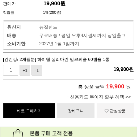
19,900
원
판매가
적립금
1%(200원)
원산지
뉴질랜드
배송
무료배송 / 평일 오후4시결제까지 당일출고
소비기한
2027년 1월 1일까지
[간건강/ 2개월분] 하이웰 실리마린 밀크씨슬 60캡슐 1통
19,900
원
+1
-1
19,900
총 상품 금액
원
· 신용카드 무이자 할부 혜택 >>
바로 구매하기
장바구니
관심상품