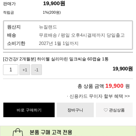
19,900
원
판매가
적립금
1%(200원)
원산지
뉴질랜드
배송
무료배송 / 평일 오후4시결제까지 당일출고
소비기한
2027년 1월 1일까지
[간건강/ 2개월분] 하이웰 실리마린 밀크씨슬 60캡슐 1통
19,900
원
+1
-1
19,900
총 상품 금액
원
· 신용카드 무이자 할부 혜택 >>
바로 구매하기
장바구니
관심상품