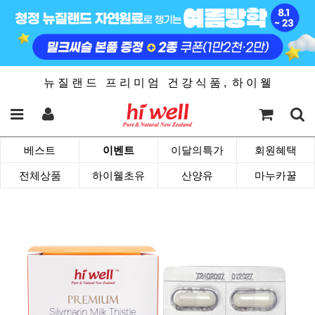
뉴 질 랜 드 프 리 미 엄 건 강 식 품 , 하 이 웰
베스트
이벤트
이달의특가
회원혜택
전체상품
하이웰초유
산양유
마누카꿀