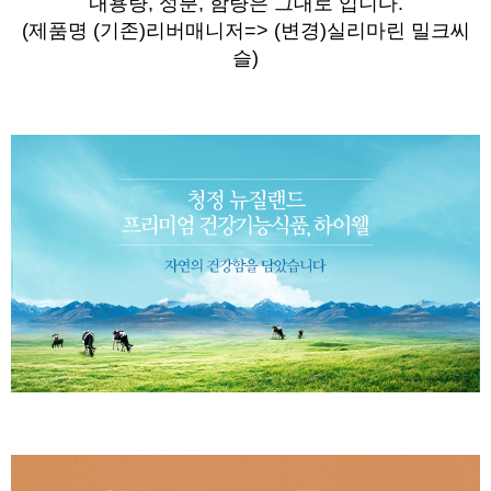
내용량, 성분, 함량은 그대로 입니다.
(제품명
(기존)
리버매니저=> (변경)실리마린 밀크씨
슬)