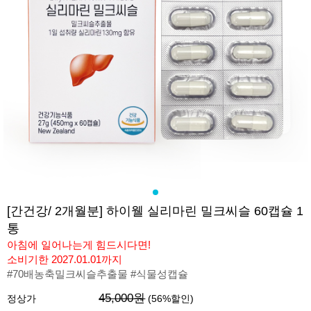
[간건강/ 2개월분] 하이웰 실리마린 밀크씨슬 60캡슐 1
통
아침에 일어나는게 힘드시다면!
소비기한 2027.01.01까지
#70배농축밀크씨슬추출물 #식물성캡슐
45,000원
정상가
(
56
%할인)