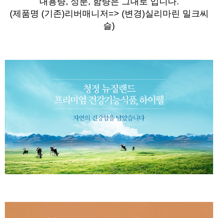
내용량, 성분, 함량은 그대로 입니다.
(제품명
(기존)
리버매니저=> (변경)실리마린 밀크씨
슬)