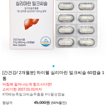
[간건강/ 2개월분] 하이웰 실리마린 밀크씨슬 60캡슐 1
통
아침에 일어나는게 힘드시다면!
소비기한 2027.01.01까지
#70배농축밀크씨슬추출물 #식물성캡슐
45,000원
정상가
(
56
%할인)