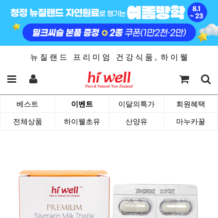
뉴 질 랜 드 프 리 미 엄 건 강 식 품 , 하 이 웰
베스트
이벤트
이달의특가
회원혜택
전체상품
하이웰초유
산양유
마누카꿀