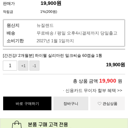
19,900
원
판매가
적립금
1%(200원)
원산지
뉴질랜드
배송
무료배송 / 평일 오후4시결제까지 당일출고
소비기한
2027년 1월 1일까지
[간건강/ 2개월분] 하이웰 실리마린 밀크씨슬 60캡슐 1통
19,900
원
+1
-1
19,900
총 상품 금액
원
· 신용카드 무이자 할부 혜택 >>
바로 구매하기
장바구니
관심상품