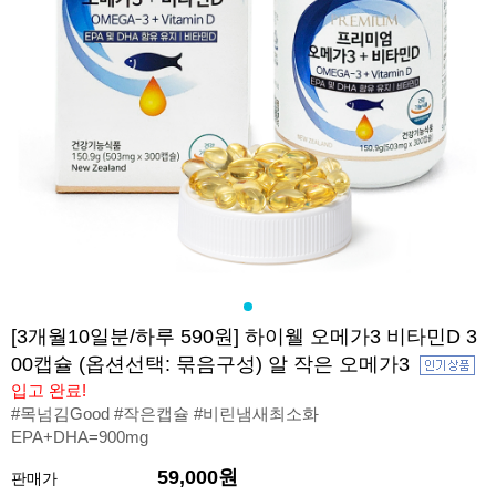
[3개월10일분/하루 590원] 하이웰 오메가3 비타민D 3
00캡슐 (옵션선택: 묶음구성) 알 작은 오메가3
입고 완료!
#목넘김Good #작은캡슐 #비린냄새최소화
EPA+DHA=900mg
59,000원
판매가