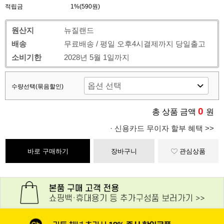
적립금
1%(590원)
원산지
뉴질랜드
배송
무료배송 / 평일 오후4시결제까지 당일출고
소비기한
2028년 5월 1일까지
수량선택(묶음할인)
0
총 상품 금액
원
· 신용카드 무이자 할부 혜택 >>
바로 구매하기
장바구니
관심상품