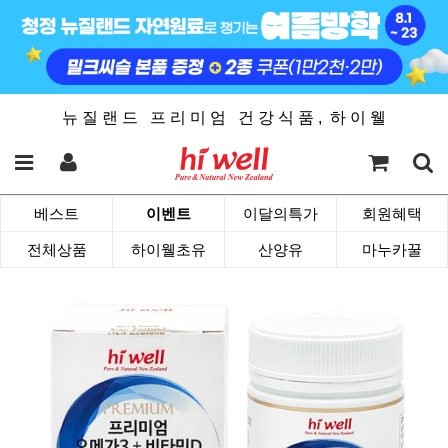
뉴 질 랜 드 프 리 미 엄 건 강 식 품 , 하 이 웰
베스트
이벤트
이달의특가
회원혜택
전체상품
하이웰초유
산양유
마누카꿀