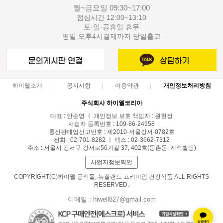
월~금요일 09:30~17:00
점심시간 12:00~13:10
토·일·공휴일 휴무
평일 오후4시결제까지 당일출고
하이웰소개
공지사항
이용약관
개인정보처리방침
주식회사 하이웰코리아
대표 : 안순영 ㅣ 개인정보 보호 책임자 : 원현정
사업자 등록번호 : 109-86-24958
통신판매업신고번호 : 제2010-서울강서-0782호
전화 : 02-701-8282 ㅣ 팩스 : 02-3662-7312
주소 : 서울시 강서구 강서로56가길 37, 402호(등촌동, 지석빌딩)
사업자정보확인
COPYRIGHT(C)하이웰 공식몰, 뉴질랜드 프리미엄 건강식품 ALL RIGHTS
RESERVED.
이메일 : hiwell827@gmail.com