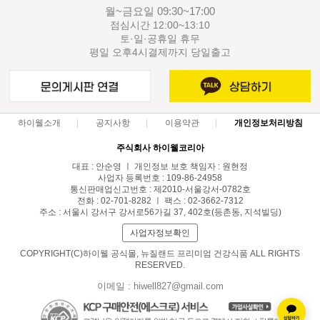
월~금요일 09:30~17:00
점심시간 12:00~13:10
토·일·공휴일 휴무
평일 오후4시결제까지 당일출고
하이웰소개
공지사항
이용약관
개인정보처리방침
주식회사 하이웰코리아
대표 : 안순영 ㅣ 개인정보 보호 책임자 : 원현정
사업자 등록번호 : 109-86-24958
통신판매업신고번호 : 제2010-서울강서-0782호
전화 : 02-701-8282 ㅣ 팩스 : 02-3662-7312
주소 : 서울시 강서구 강서로56가길 37, 402호(등촌동, 지석빌딩)
사업자정보확인
COPYRIGHT(C)하이웰 공식몰, 뉴질랜드 프리미엄 건강식품 ALL RIGHTS
RESERVED.
이메일 : hiwell827@gmail.com