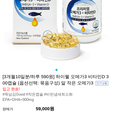
[3개월10일분/하루 590원] 하이웰 오메가3 비타민D 3
00캡슐 (옵션선택: 묶음구성) 알 작은 오메가3
입고 완료!
#목넘김Good #작은캡슐 #비린냄새최소화
EPA+DHA=900mg
59,000원
판매가