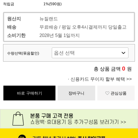
적립금
1%(590원)
원산지
뉴질랜드
배송
무료배송 / 평일 오후4시결제까지 당일출고
소비기한
2028년 5월 1일까지
수량선택(묶음할인)
0
총 상품 금액
원
· 신용카드 무이자 할부 혜택 >>
바로 구매하기
장바구니
관심상품