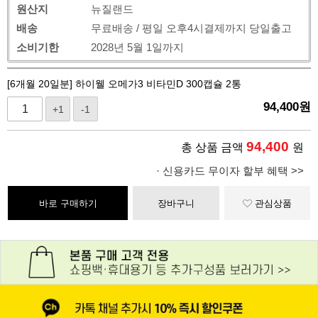
원산지
뉴질랜드
배송
무료배송 / 평일 오후4시결제까지 당일출고
소비기한
2028년 5월 1일까지
[6개월 20일분] 하이웰 오메가3 비타민D 300캡슐 2통
94,400
원
+1
-1
94,400
총 상품 금액
원
· 신용카드 무이자 할부 혜택 >>
바로 구매하기
장바구니
관심상품