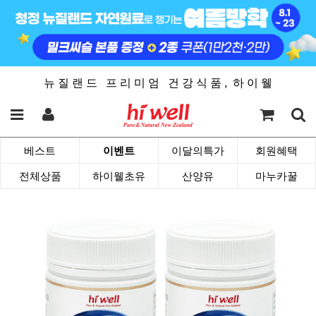
뉴 질 랜 드 프 리 미 엄 건 강 식 품 , 하 이 웰
베스트
이벤트
이달의특가
회원혜택
전체상품
하이웰초유
산양유
마누카꿀