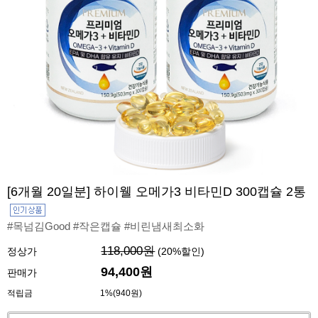
[6개월 20일분] 하이웰 오메가3 비타민D 300캡슐 2통
#목넘김Good #작은캡슐 #비린냄새최소화
118,000원
정상가
(
20
%할인)
94,400원
판매가
적립금
1%(940원)