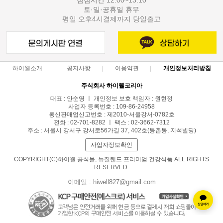
토·일·공휴일 휴무
평일 오후4시결제까지 당일출고
하이웰소개
공지사항
이용약관
개인정보처리방침
주식회사 하이웰코리아
대표 : 안순영 ㅣ 개인정보 보호 책임자 : 원현정
사업자 등록번호 : 109-86-24958
통신판매업신고번호 : 제2010-서울강서-0782호
전화 : 02-701-8282 ㅣ 팩스 : 02-3662-7312
주소 : 서울시 강서구 강서로56가길 37, 402호(등촌동, 지석빌딩)
사업자정보확인
COPYRIGHT(C)하이웰 공식몰, 뉴질랜드 프리미엄 건강식품 ALL RIGHTS
RESERVED.
이메일 : hiwell827@gmail.com