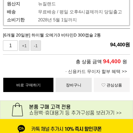
원산지
뉴질랜드
배송
무료배송 / 평일 오후4시결제까지 당일출고
소비기한
2028년 5월 1일까지
[6개월 20일분] 하이웰 오메가3 비타민D 300캡슐 2통
94,400
원
+1
-1
94,400
총 상품 금액
원
· 신용카드 무이자 할부 혜택 >>
바로 구매하기
장바구니
관심상품