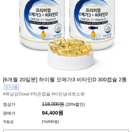
[6개월 20일분] 하이웰 오메가3 비타민D 300캡슐 2통
#목넘김Good #작은캡슐 #비린냄새최소화
118,000원
정상가
(
20
%할인)
94,400원
판매가
적립금
1%(940원)