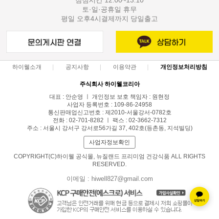
토·일·공휴일 휴무
평일 오후4시결제까지 당일출고
하이웰소개
공지사항
이용약관
개인정보처리방침
주식회사 하이웰코리아
대표 : 안순영 ㅣ 개인정보 보호 책임자 : 원현정
사업자 등록번호 : 109-86-24958
통신판매업신고번호 : 제2010-서울강서-0782호
전화 : 02-701-8282 ㅣ 팩스 : 02-3662-7312
주소 : 서울시 강서구 강서로56가길 37, 402호(등촌동, 지석빌딩)
사업자정보확인
COPYRIGHT(C)하이웰 공식몰, 뉴질랜드 프리미엄 건강식품 ALL RIGHTS
RESERVED.
이메일 : hiwell827@gmail.com