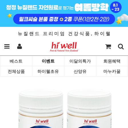
뉴 질 랜 드 프 리 미 엄 건 강 식 품 , 하 이 웰
베스트
이벤트
이달의특가
회원혜택
전체상품
하이웰초유
산양유
마누카꿀