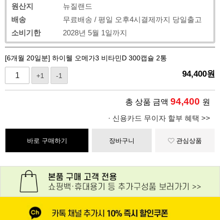
원산지
뉴질랜드
배송
무료배송 / 평일 오후4시결제까지 당일출고
소비기한
2028년 5월 1일까지
[6개월 20일분] 하이웰 오메가3 비타민D 300캡슐 2통
94,400
원
+1
-1
94,400
총 상품 금액
원
· 신용카드 무이자 할부 혜택 >>
바로 구매하기
장바구니
관심상품