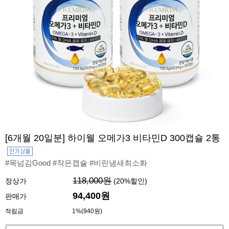
[6개월 20일분] 하이웰 오메가3 비타민D 300캡슐 2통
#목넘김Good #작은캡슐 #비린냄새최소화
118,000원
정상가
(
20
%할인)
94,400원
판매가
적립금
1%(940원)