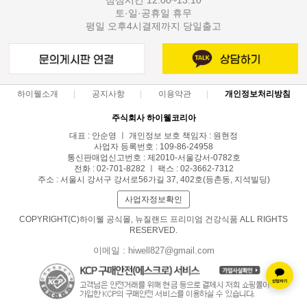
토·일·공휴일 휴무
평일 오후4시결제까지 당일출고
하이웰소개
공지사항
이용약관
개인정보처리방침
주식회사 하이웰코리아
대표 : 안순영 ㅣ 개인정보 보호 책임자 : 원현정
사업자 등록번호 : 109-86-24958
통신판매업신고번호 : 제2010-서울강서-0782호
전화 : 02-701-8282 ㅣ 팩스 : 02-3662-7312
주소 : 서울시 강서구 강서로56가길 37, 402호(등촌동, 지석빌딩)
사업자정보확인
COPYRIGHT(C)하이웰 공식몰, 뉴질랜드 프리미엄 건강식품 ALL RIGHTS
RESERVED.
이메일 : hiwell827@gmail.com