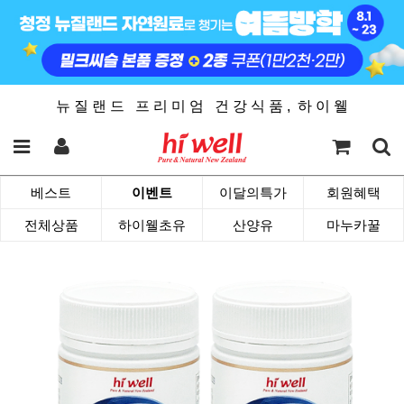
뉴 질 랜 드 프 리 미 엄 건 강 식 품 , 하 이 웰
베스트
이벤트
이달의특가
회원혜택
전체상품
하이웰초유
산양유
마누카꿀