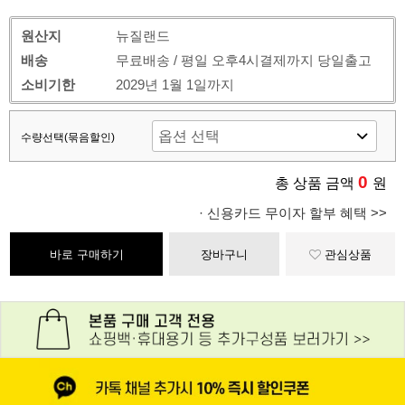
원산지
뉴질랜드
배송
무료배송 / 평일 오후4시결제까지 당일출고
소비기한
2029년 1월 1일까지
수량선택(묶음할인)
0
총 상품 금액
원
· 신용카드 무이자 할부 혜택 >>
바로 구매하기
장바구니
관심상품