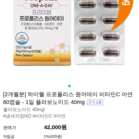
[2개월분] 하이웰 프로폴리스 원어데이 비타민C 아연
60캡슐 - 1일 플라보노이드 40mg
플라보노이드 40mg!
#냄새걱정NO #비타민C #아연
42,000원
판매가
적립금
1%(420원)