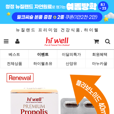
뉴 질 랜 드 프 리 미 엄 건 강 식 품 , 하 이 웰
베스트
이벤트
이달의특가
회원혜택
전체상품
하이웰초유
산양유
마누카꿀