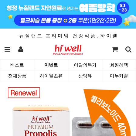
뉴 질 랜 드 프 리 미 엄 건 강 식 품 , 하 이 웰
베스트
이벤트
이달의특가
회원혜택
전체상품
하이웰초유
산양유
마누카꿀