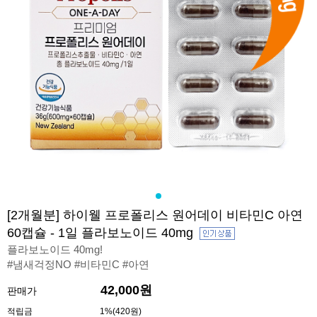
[2개월분] 하이웰 프로폴리스 원어데이 비타민C 아연
60캡슐 - 1일 플라보노이드 40mg
플라보노이드 40mg!
#냄새걱정NO #비타민C #아연
42,000원
판매가
적립금
1%(420원)