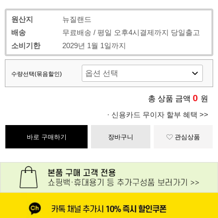
원산지
뉴질랜드
배송
무료배송 / 평일 오후4시결제까지 당일출고
소비기한
2029년 1월 1일까지
수량선택(묶음할인)
0
총 상품 금액
원
· 신용카드 무이자 할부 혜택 >>
바로 구매하기
장바구니
관심상품