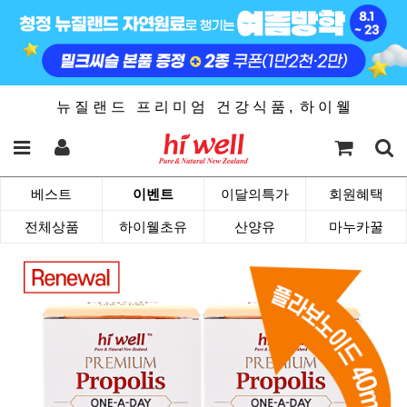
뉴 질 랜 드 프 리 미 엄 건 강 식 품 , 하 이 웰
베스트
이벤트
이달의특가
회원혜택
전체상품
하이웰초유
산양유
마누카꿀