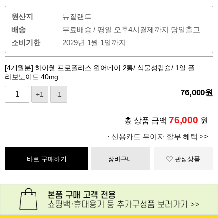
원산지
뉴질랜드
배송
무료배송 / 평일 오후4시결제까지 당일출고
소비기한
2029년 1월 1일까지
[4개월분] 하이웰 프로폴리스 원어데이 2통/ 식물성캡슐/ 1일 플
라보노이드 40mg
76,000
원
+1
-1
76,000
총 상품 금액
원
· 신용카드 무이자 할부 혜택 >>
바로 구매하기
장바구니
관심상품