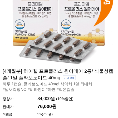
[4개월분] 하이웰 프로폴리스 원어데이 2통/ 식물성캡
슐/ 1일 플라보노이드 40mg
하루 1캡슐, 플라보노이드 40mg! 식약처 1일 최대치
#냄새걱정NO #비타민C #아연 #작은캡슐
84,000원
정상가
(
10
%할인)
76,000
원
판매가
적립금
1%(760원)