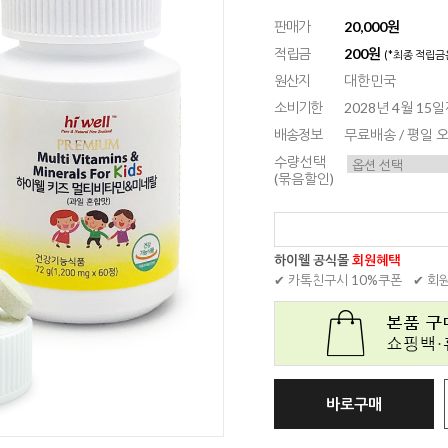
판매가
20,000원
적립금
200원
(*최종 적립금
원산지
대한민국
소비기한
2028년 4월 15
배송정보
무료배송 / 평일
수량선택
(묶음할인)
하이웰 공식몰
회원혜택
✔ 카톡친구시 10%쿠폰
✔ 회
바로구매