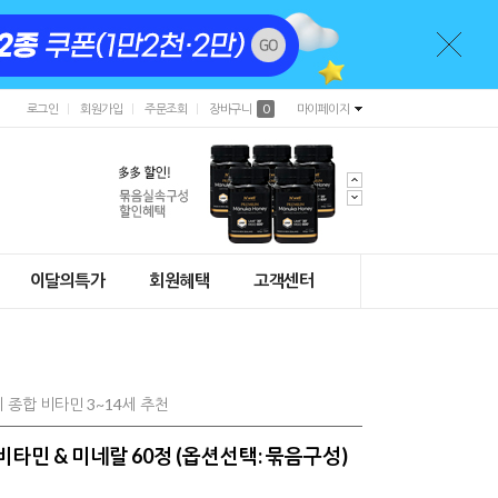
로그인
회원가입
주문조회
장바구니
0
마이페이지
이달의특가
회원혜택
고객센터
종합 비타민 3~14세 추천
비타민 & 미네랄 60정 (옵션선택: 묶음구성)