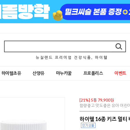
뉴 질 랜 드 프 리 미 엄 건 강 식 품 , 하 이 웰
하이웰초유
산양유
마누카꿀
프로폴리스
이벤트
[21%] 5통 79,900원
함량좋고 맛도좋은 유아 어린이 
하이웰 16종 키즈 멀티 