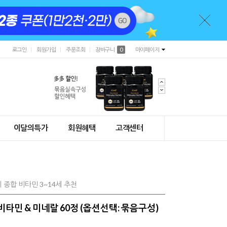
로그인
회원가입
주문조회
장바구니
0
마이페이지
이달의특가
회원혜택
고객센터
종합 비타민 3~14세 추천
비타민 & 미네랄 60정 (옵션선택: 묶음구성)