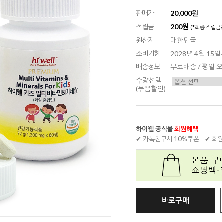
판매가
20,000원
적립금
200원
(*최종 적립금
원산지
대한민국
소비기한
2028년 4월 15
배송정보
무료배송 / 평일
수량선택
(묶음할인)
하이웰 공식몰
회원혜택
✔ 카톡친구시 10%쿠폰
✔ 회
바로구매