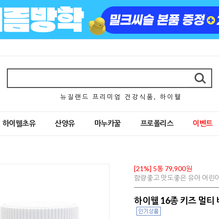
뉴 질 랜 드 프 리 미 엄 건 강 식 품 , 하 이 웰
하이웰초유
산양유
마누카꿀
프로폴리스
이벤트
[21%] 5통 79,900원
함량좋고 맛도좋은 유아 어린이 
하이웰 16종 키즈 멀티 